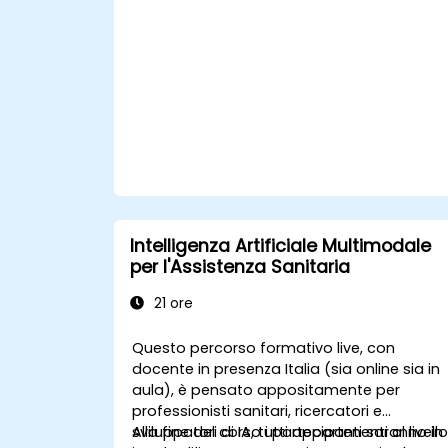
Rispettare le normative sanitarie
vigenti e adottare pratiche etiche
nell’uso dell’AI.
Intelligenza Artificiale Multimodale
per l'Assistenza Sanitaria
21 ore
Questo percorso formativo live, con
docente in presenza Italia (sia online sia in
aula), è pensato appositamente per
professionisti sanitari, ricercatori e
sviluppatori di IA, tutti appartenenti al livell
Alla fine del corso i partecipanti saranno in