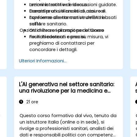
amministrativi e di ricerca.
Lezioni interattive e discussioni guidate.
Garantire un utilizzo etico, sicuro e
Esercizi pratici e analisi di casi reali.
conforme alle normative dell'IA nel
Esperienze dirette con strumenti basati
settore sanitario.
sull'IA.
Opzioni di Personalizzazione del Corso
Ottimizzare i prompt per ottenere
risultati costanti e precisi.
Per richiedere un corso su misura, vi
preghiamo di contattarci per
concordare i dettagli.
Ulteriori Informazioni...
L'AI generativa nel settore sanitario:
una rivoluzione per la medicina e
l'assistenza ai pazienti
21 ore
a
Questo corso formativo dal vivo, tenuto da
un istruttore Italia (online o in sede), si
rivolge a professionisti sanitari, analisti dei
dati e responsabili politici con competenze