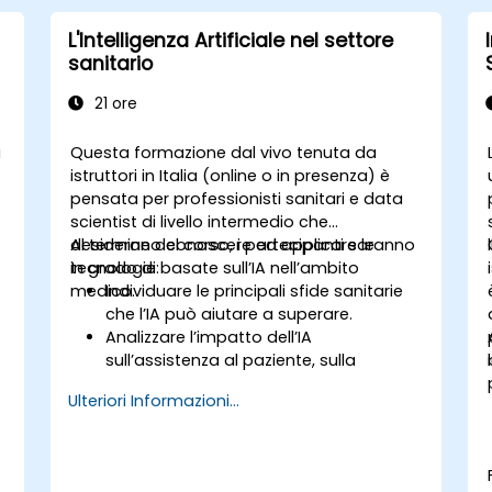
L'Intelligenza Artificiale nel settore
sanitario
21 ore
a
Questa formazione dal vivo tenuta da
istruttori in Italia (online o in presenza) è
pensata per professionisti sanitari e data
scientist di livello intermedio che
desiderano conoscere ed applicare le
Al termine del corso, i partecipanti saranno
tecnologie basate sull’IA nell’ambito
in grado di:
medico.
Individuare le principali sfide sanitarie
che l’IA può aiutare a superare.
Analizzare l’impatto dell’IA
sull’assistenza al paziente, sulla
sicurezza e sulla ricerca medica.
Ulteriori Informazioni...
Comprendere il rapporto tra IA e i
modelli di business nel settore
sanitario.
Applicare i concetti fondamentali