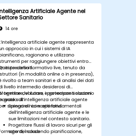
Intelligenza Artificiale Agente nel
Settore Sanitario
14 ore
L’intelligenza artificiale agente rappresenta
un approccio in cui i sistemi di IA
pianificano, ragionano e utilizzano
strumenti per raggiungere obiettivi entro
limiti predefiniti.
Questo corso formativo live, tenuto da
istruttori (in modalità online o in presenza),
è rivolto a team sanitari e di analisi dei dati
di livello intermedio desiderosi di
progettare, valutare e governare soluzioni
Al termine del corso, i partecipanti saranno
basate sull’intelligenza artificiale agente
in grado di:
per scenari clinici e operativi.
Spiegare i concetti fondamentali
dell’intelligenza artificiale agente e le
sue limitazioni nel contesto sanitario.
Progettare flussi di lavoro sicuri per gli
Formato del corso
agenti, includendo pianificazione,