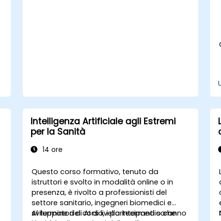
dell’IA a contesti medici specifici.
Sviluppare modelli di apprendimento
automatico per l’analisi dei dati
sanitari.
Intelligenza Artificiale agli Estremi
per la Sanità
14 ore
Questo corso formativo, tenuto da
istruttori e svolto in modalità online o in
presenza, è rivolto a professionisti del
settore sanitario, ingegneri biomedici e
o
sviluppatori di AI di livello intermedio che
Al termine del corso, i partecipanti saranno