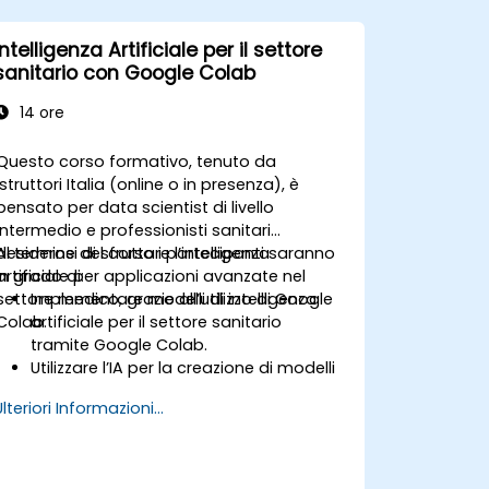
Intelligenza Artificiale per il settore
sanitario con Google Colab
14 ore
Questo corso formativo, tenuto da
istruttori Italia (online o in presenza), è
pensato per data scientist di livello
intermedio e professionisti sanitari
desiderosi di sfruttare l’intelligenza
Al termine del corso i partecipanti saranno
artificiale per applicazioni avanzate nel
in grado di:
settore medico, grazie all’utilizzo di Google
Implementare modelli di intelligenza
Colab.
artificiale per il settore sanitario
tramite Google Colab.
Utilizzare l’IA per la creazione di modelli
predittivi basati sui dati sanitari.
Ulteriori Informazioni...
Analizzare immagini mediche
servendosi di tecniche guidate
dall’intelligenza artificiale.
Esplorare le implicazioni etiche legate