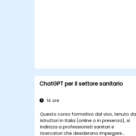
riduzione dei bias e conformità
normativa nella creazione dei modelli.
Distribuire e monitorare i modelli
ottimizzati negli ambienti sanitari reali.
ChatGPT per il settore sanitario
14 ore
Questo corso formativo dal vivo, tenuto d
istruttori in Italia (online o in presenza), si
indirizza a professionisti sanitari e
ricercatori che desiderano impiegare