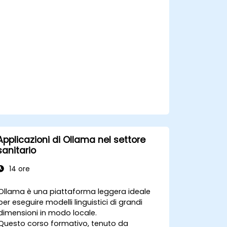
all’impiego dell’IA nelle soluzioni
sanitarie.
Applicazioni di Ollama nel settore
sanitario
14 ore
Ollama è una piattaforma leggera ideale
per eseguire modelli linguistici di grandi
dimensioni in modo locale.
Questo corso formativo, tenuto da