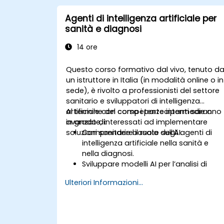
Agenti di intelligenza artificiale per
sanità e diagnosi
14 ore
Questo corso formativo dal vivo, tenuto d
un istruttore in Italia (in modalità online o in
sede), è rivolto a professionisti del settore
sanitario e sviluppatori di intelligenza
artificiale con competenze intermedie o
Al termine del corso i partecipanti saranno
avanzate, interessati ad implementare
in grado di:
soluzioni sanitarie basate sull’AI.
Comprendere il ruolo degli agenti di
intelligenza artificiale nella sanità e
nella diagnosi.
Sviluppare modelli AI per l’analisi di
immagini mediche e la diagnostica
Ulteriori Informazioni...
predittiva.
Integrare l’intelligenza artificiale con le
cartelle cliniche elettroniche (EHR) e i
flussi lavorativi sanitari.