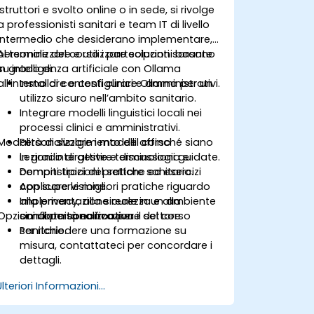
istruttori e svolto online o in sede, si rivolge
a professionisti sanitari e team IT di livello
intermedio che desiderano implementare,
personalizzare e utilizzare soluzioni basate
Al termine del corso i partecipanti saranno
su intelligenza artificiale con Ollama
in grado di:
all’interno di contesti clinici e amministrativi.
Installare e configurare Ollama per un
utilizzo sicuro nell’ambito sanitario.
Integrare modelli linguistici locali nei
processi clinici e amministrativi.
Modalità di svolgimento del corso
Personalizzare i modelli affinché siano
in grado di gestire terminologia e
Lezioni interattive e discussioni guidate.
compiti tipici del settore sanitario.
Demonstrazioni pratiche ed esercizi
Applicare le migliori pratiche riguardo
con supervisione.
alla privacy, alla sicurezza e alla
Implementazione reale in un ambiente
Opzioni di personalizzazione del corso
conformità normativa.
simulato specifico per il settore
sanitario.
Per richiedere una formazione su
misura, contattateci per concordare i
dettagli.
Ulteriori Informazioni...