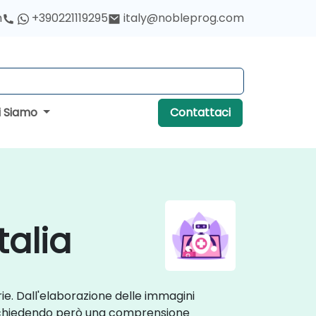
h
+390221119295
italy@nobleprog.com
i Siamo
Contattaci
talia
arie. Dall'elaborazione delle immagini
, richiedendo però una comprensione