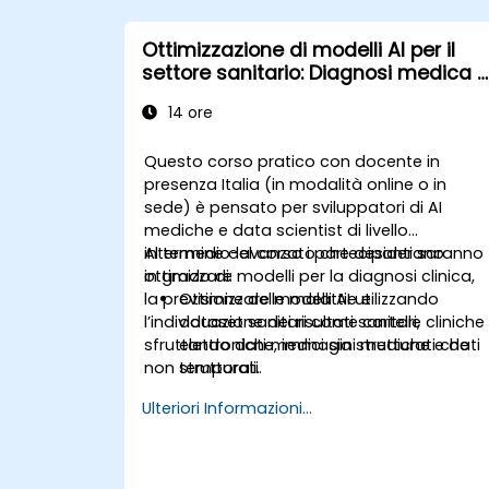
Ottimizzazione di modelli AI per il
settore sanitario: Diagnosi medica e
analisi predittiva
14 ore
Questo corso pratico con docente in
presenza Italia (in modalità online o in
sede) è pensato per sviluppatori di AI
mediche e data scientist di livello
intermedio-avanzato che desiderano
Al termine del corso i partecipanti saranno
ottimizzare modelli per la diagnosi clinica,
in grado di:
la previsione delle malattie e
Ottimizzare modelli AI utilizzando
l’individuazione dei risultati sanitari,
dataset sanitari come cartelle cliniche
sfruttando dati medici sia strutturati che
elettroniche, immagini mediche e dati
non strutturati.
temporali.
Applicare tecniche di trasferimento
Ulteriori Informazioni...
dell’apprendimento, adattamento del
dominio e compressione dei modelli
nel contesto medico.
Affrontare temi quali privacy dei dati,