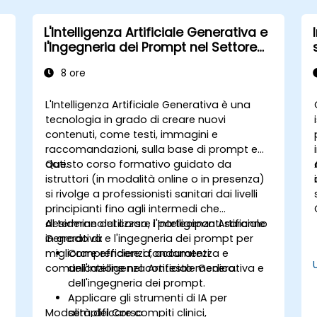
L'Intelligenza Artificiale Generativa e
l'Ingegneria dei Prompt nel Settore
Sanitario
8 ore
L'Intelligenza Artificiale Generativa è una
tecnologia in grado di creare nuovi
contenuti, come testi, immagini e
raccomandazioni, sulla base di prompt e
dati.
Questo corso formativo guidato da
istruttori (in modalità online o in presenza)
si rivolge a professionisti sanitari dai livelli
principianti fino agli intermedi che
desiderano utilizzare l'Intelligenza Artificiale
Al termine del corso, i partecipanti saranno
Generativa e l'ingegneria dei prompt per
in grado di:
migliorare efficienza, accuratezza e
Comprendere i fondamenti
comunicazione nel contesto medico.
dell'Intelligenza Artificiale Generativa e
dell'ingegneria dei prompt.
Applicare gli strumenti di IA per
Modalità del Corso
semplificare compiti clinici,