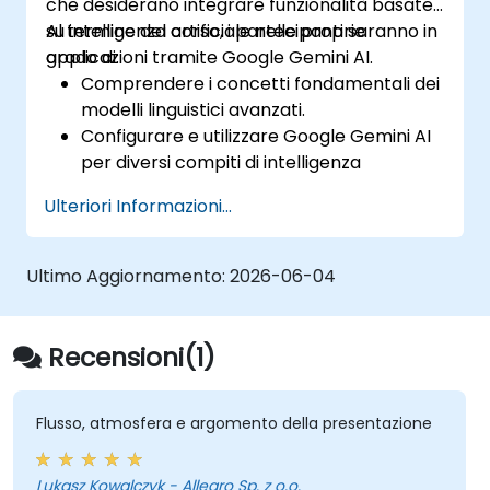
che desiderano integrare funzionalità basate
su intelligenza artificiale nelle proprie
Al termine del corso, i partecipanti saranno in
applicazioni tramite Google Gemini AI.
grado di:
Comprendere i concetti fondamentali dei
modelli linguistici avanzati.
Configurare e utilizzare Google Gemini AI
per diversi compiti di intelligenza
artificiale.
Ulteriori Informazioni...
Implementare trasformazioni da testo a
testo e da immagini a testo.
Sviluppare applicazioni base basate
Ultimo Aggiornamento:
2026-06-04
sull'intelligenza artificiale.
Esplorare le funzionalità avanzate e le
opzioni di personalizzazione offerte da
Recensioni(1)
Google Gemini AI.
Flusso, atmosfera e argomento della presentazione
Lukasz Kowalczyk - Allegro Sp. z o.o.