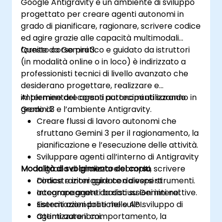
Google Antigravity è un ambiente di sviluppo
progettato per creare agenti autonomi in
grado di pianificare, ragionare, scrivere codice
ed agire grazie alle capacità multimodali
fornite da Gemini 3.
Questo corso pratico e guidato da istruttori
(in modalità online o in loco) è indirizzato a
professionisti tecnici di livello avanzato che
desiderano progettare, realizzare e
implementare agenti autonomi utilizzando
Al termine del corso i partecipanti saranno in
Gemini 3 e l’ambiente Antigravity.
grado di:
Creare flussi di lavoro autonomi che
sfruttano Gemini 3 per il ragionamento, la
pianificazione e l’esecuzione delle attività.
Sviluppare agenti all’interno di Antigravity
Modalità di svolgimento del corso
in grado di analizzare compiti, scrivere
codice e interagire con diversi strumenti.
Dimostrazioni guidate da esperti
Integrare agenti basati su Gemini nei
accompagnate da discussioni interattive.
sistemi aziendali e nelle API.
Esercitazioni pratiche sullo sviluppo di
Ottimizzare il comportamento, la
agenti autonomi.