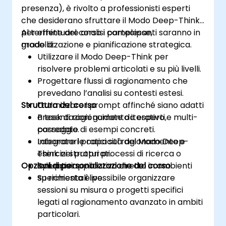
presenza), è rivolto a professionisti esperti
che desiderano sfruttare il Modo Deep-Think
per effettuare analisi complesse,
Al termine del corso i partecipanti saranno in
modellizzazione e pianificazione strategica.
grado di:
Utilizzare il Modo Deep-Think per
risolvere problemi articolati e su più livelli.
Progettare flussi di ragionamento che
prevedano l’analisi su contesti estesi.
Struttura del corso
Ottimizzare i prompt affinché siano adatti
a task di ragionamento iterativo e multi-
Presentazioni guidate da esperti,
passaggio.
corredate di esempi concreti.
Integrare le capacità del Modo Deep-
Laboratori pratici sul ragionamento e
Think nei propri processi di ricerca o
esercizi strutturati.
Opzioni di personalizzazione del corso
operativi.
Sviluppo applicativo diretto in ambienti
sperimentali live.
Su richiesta è possibile organizzare
sessioni su misura o progetti specifici
legati al ragionamento avanzato in ambiti
particolari.