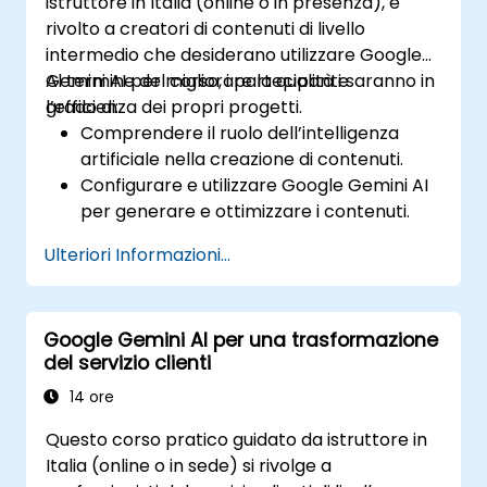
istruttore in Italia (online o in presenza), è
rivolto a creatori di contenuti di livello
intermedio che desiderano utilizzare Google
Gemini AI per migliorare la qualità e
Al termine del corso, i partecipanti saranno in
l’efficienza dei propri progetti.
grado di:
Comprendere il ruolo dell’intelligenza
artificiale nella creazione di contenuti.
Configurare e utilizzare Google Gemini AI
per generare e ottimizzare i contenuti.
Applicare trasformazioni testuali per
Ulteriori Informazioni...
produrre contenuti originali e creativi.
Implementare strategie SEO avvalendosi
delle informazioni fornite dall’AI.
Google Gemini AI per una trasformazione
Analizzare le prestazioni dei contenuti e
del servizio clienti
adeguare le strategie grazie a Gemini AI.
14 ore
Questo corso pratico guidato da istruttore in
Italia (online o in sede) si rivolge a