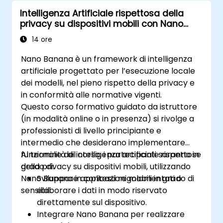
Intelligenza Artificiale rispettosa della
privacy su dispositivi mobili con Nano
Banana
14 ore
Nano Banana è un framework di intelligenza
artificiale progettato per l’esecuzione locale
dei modelli, nel pieno rispetto della privacy e
in conformità alle normative vigenti.
Questo corso formativo guidato da istruttore
(in modalità online o in presenza) si rivolge a
professionisti di livello principiante e
intermedio che desiderano implementare
funzionalità di intelligenza artificiale rispettose
Al termine del corso, i partecipanti saranno in
della privacy su dispositivi mobili, utilizzando
grado di:
Nano Banana in contesti regolamentati o
Sviluppare applicazioni mobili in grado di
sensibili.
elaborare i dati in modo riservato
direttamente sul dispositivo.
Integrare Nano Banana per realizzare