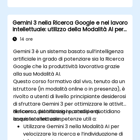
Gemini 3 nella Ricerca Google e nel lavoro
intellettuale: utilizzo della Modalità AI per
aumentare la produttività
14 ore
Gemini 3 è un sistema basato sull’intelligenza
artificiale in grado di potenziare sia la Ricerca
Google che la produttività lavorativa grazie
alla sua Modalità AI.
Questo corso formativo dal vivo, tenuto da un
istruttore (in modalità online o in presenza), è
rivolto a utenti di livello principiante desiderosi
di sfruttare Gemini 3 per ottimizzare le attività
di ricerca, pianificazione, analisi e quotidiano
Nel corso del training i partecipanti
lavoro intellettuale.
acquisteranno competenze utili a:
Utilizzare Gemini 3 nella Modalità AI per
velocizzare la ricerca e l’individuazione di