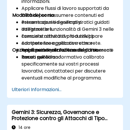
informazioni.
Applicare flussi di lavoro supportati da
Modalità del corso
Gemini per riassumere contenuti ed
estrarre spunti significativi.
Presentazioni ed esempi pratici guidati
Integrare le funzionalità di Gemini 3 nelle
dall’istruttore.
consuete attività di produttività.
Esercizi strutturati volti a sviluppare
Adottare linee guida corrette e
competenze applicative concrete.
Opzioni di personalizzazione del corso
responsabili per l’utilizzo degli strumenti
Applicazione reale in scenari di ricerca e
basati sull’AI.
lavoro quotidiano.
Per un percorso formativo calibrato
specificamente sui vostri processi
lavorativi, contattateci per discutere
eventuali modifiche al programma.
Ulteriori Informazioni...
Gemini 3: Sicurezza, Governance e
Protezione contro gli Attacchi di Tipo
Prompt Injection
14 ore