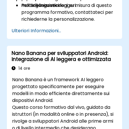
nell’organizzazione.
modelli linguistici leggeri.
Per ricevere versioni su misura di questo
programma formativo, contattateci per
richiederne la personalizzazione.
Ulteriori Informazioni...
Nano Banana per sviluppatori Android:
integrazione di AI leggera e ottimizzata
14 ore
Nano Banana è un framework AI leggero
progettato specificamente per eseguire
modelli in modo efficiente direttamente sui
dispositivi Android.
Questo corso formativo dal vivo, guidato da
istruttori (in modalità online o in presenza), si
rivolge a sviluppatori Android alle prime armi
o di livello intermedio che desiderano