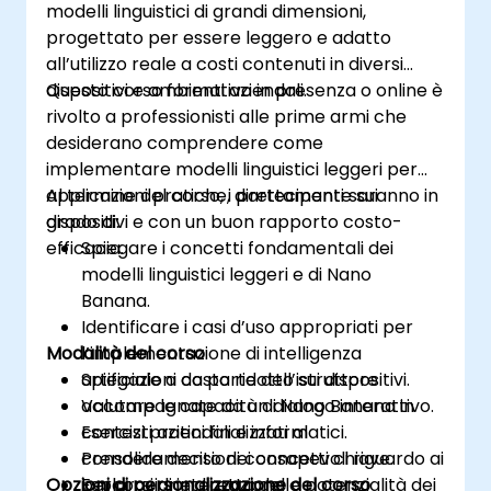
modelli linguistici di grandi dimensioni,
progettato per essere leggero e adatto
all’utilizzo reale a costi contenuti in diversi
dispositivi e ambienti aziendali.
Questo corso formativo in presenza o online è
rivolto a professionisti alle prime armi che
desiderano comprendere come
implementare modelli linguistici leggeri per
applicazioni pratiche, direttamente sui
Al termine del corso, i partecipanti saranno in
dispositivi e con un buon rapporto costo-
grado di:
efficacia.
Spiegare i concetti fondamentali dei
modelli linguistici leggeri e di Nano
Banana.
Identificare i casi d’uso appropriati per
Modalità del corso
l’implementazione di intelligenza
artificiale a costo ridotto sui dispositivi.
Spiegazioni da parte dell’istruttore
Valutare le capacità di Nano Banana in
accompagnate da un dialogo interattivo.
contesti aziendali e informatici.
Esercizi pratici finalizzati al
Prendere decisioni consapevoli riguardo ai
consolidamento dei concetti chiave.
Opzioni di personalizzazione del corso
percorsi di integrazione
Esplorazione diretta delle potenzialità dei