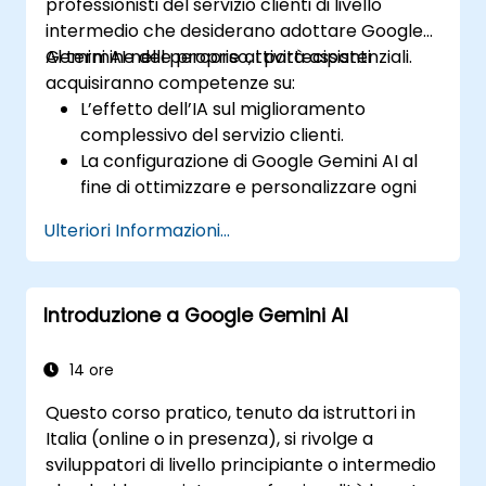
professionisti del servizio clienti di livello
intermedio che desiderano adottare Google
Gemini AI nelle proprie attività assistenziali.
Al termine del percorso, i partecipanti
acquisiranno competenze su:
L’effetto dell’IA sul miglioramento
complessivo del servizio clienti.
La configurazione di Google Gemini AI al
fine di ottimizzare e personalizzare ogni
tipo di interazione con il cliente.
Ulteriori Informazioni...
L’utilizzo delle capacità di trasformazione
testuale ed iconica per aumentare la
produttività operativa.
Introduzione a Google Gemini AI
La pianificazione strategica di soluzioni
basate sull’IA per analisi tempestive dei
commenti dei clienti.
14 ore
L’utilizzo delle funzioni avanzate offerte da
Questo corso pratico, tenuto da istruttori in
Google Gemini AI per garantire un servizio
Italia (online o in presenza), si rivolge a
eccellente e senza interruzioni.
sviluppatori di livello principiante o intermedio