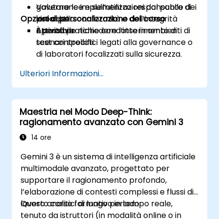
Valutare le implementazioni dal punto di
governance e sull’utilizzo responsabile dei
Opzioni di personalizzazione del corso
vista della conformità e dell’integrità
prompt.
operativa.
Attività pratiche condotte in ambienti di
È possibile richiedere l’inserimento di
test controllati.
scenari specifici legati alla governance o
di laboratori focalizzati sulla sicurezza.
Ulteriori Informazioni...
Maestria nel Modo Deep-Think:
ragionamento avanzato con Gemini 3
14 ore
Gemini 3 è un sistema di intelligenza artificiale
multimodale avanzato, progettato per
supportare il ragionamento profondo,
l’elaborazione di contesti complessi e flussi di
lavoro analitici di lungo periodo.
Questo corso formativo in tempo reale,
tenuto da istruttori (in modalità online o in