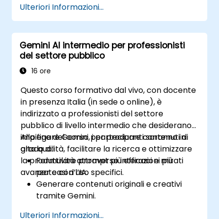
Ulteriori Informazioni...
Gemini AI intermedio per professionisti
del settore pubblico
16 ore
Questo corso formativo dal vivo, con docente
in presenza Italia (in sede o online), è
indirizzato a professionisti del settore
pubblico di livello intermedio che desiderano
impiegare Gemini per produrre contenuti di
Alla fine del corso, i partecipanti saranno in
alta qualità, facilitare la ricerca e ottimizzare
grado di:
la produttività attraverso interazioni più
Formulare prompt più efficaci e mirati
avanzate con l’IA.
per casi d’uso specifici.
Generare contenuti originali e creativi
tramite Gemini.
Riassumere e confrontare informazioni
Ulteriori Informazioni...