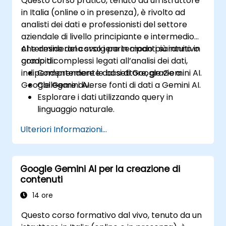
Questo corso pratico, tenuto da un istruttore
in Italia (online o in presenza), è rivolto ad
analisti dei dati e professionisti del settore
aziendale di livello principiante e intermedio
che desiderano svolgere in modo più intuitivo
Al termine del corso i partecipanti saranno in
compiti complessi legati all’analisi dei dati,
grado di:
indipendentemente dal settore, grazie a
Comprendere le basi di Google Gemini AI.
Google Gemini AI.
Collegare diverse fonti di dati a Gemini AI.
Esplorare i dati utilizzando query in
linguaggio naturale.
Analizzare i modelli dei dati e trarne
Ulteriori Informazioni...
informazioni significative.
Creare visualizzazioni dati accattivanti ed
efficaci.
Google Gemini AI per la creazione di
Comunicare in modo chiaro e
contenuti
convincente le scoperte derivate dai dati.
14 ore
Questo corso formativo dal vivo, tenuto da un