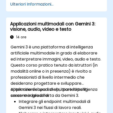
Ulteriori Informazioni...
Applicazioni multimodali con Gemini 3:
visione, audio, video e testo
14 ore
Gemini 3 è una piattaforma di intelligenza
artificiale multimodale in grado di elaborare
ed interpretare immagini, video, audio e testo.
Questo corso pratico tenuto da istruttori (in
modalità online o in presenza) è rivolto a
professionisti di livello intermedio che
desiderano progettare e sviluppare
applicazioni capaci di sfruttare l’intelligenza
Al termine del workshop, i partecipanti
cross-modale offerta da Gemini 3.
saranno in grado di:
Integrare gli endpoint multimodali di
Gemini 3 nei flussi di lavoro reali.