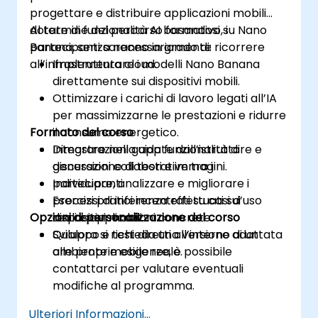
progettare e distribuire applicazioni mobili
dotate di funzionalità AI basandosi su Nano
Al termine del percorso formativo, i
Banana, senza necessariamente ricorrere
partecipanti saranno in grado di:
all’infrastruttura cloud.
Implementare i modelli Nano Banana
direttamente sui dispositivi mobili.
Ottimizzare i carichi di lavoro legati all’IA
per massimizzarne le prestazioni e ridurre
Formato del corso
il consumo energetico.
Integrare nella app funzionalità di
Dimostrazioni guidate dall’istruttore e
generazione di testi e immagini.
discussioni collaborative tra i
Individuare, analizzare e migliorare i
partecipanti.
processi di inferenza effettuati sui
Esercizi pratici incentrati su casi d’uso
Opzioni di personalizzazione del corso
dispositivi mobili.
reali e applicazioni concrete.
Sviluppo e test diretti all’interno di un
Qualora si richieda una versione adattata
ambiente mobile reale.
alle proprie esigenze, è possibile
contattarci per valutare eventuali
modifiche al programma.
Ulteriori Informazioni...