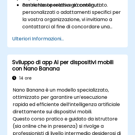
ambiente operativo già configurato.
Per richieste relative a contenuti
personalizzati o adattamenti specifici per
la vostra organizzazione, vi invitiamo a
contattarci al fine di concordare una
versione su misura del corso.
Ulteriori Informazioni...
Sviluppo di app AI per dispositivi mobili
con Nano Banana
14 ore
Nano Banana è un modello specializzato,
ottimizzato per garantire un’esecuzione
rapida ed efficiente dell’intelligenza artificiale
direttamente sui dispositivi mobili.
Questo corso pratico e guidato da istruttore
(sia online che in presenza) si rivolge a
professionisti di livello intermedio desiderosi di