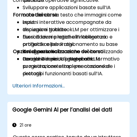
competenze operative significative.
associati.
Sviluppare applicazioni basate sull’IA
Formato del corso
accettando sia testo che immagini come
input.
Lezioni interattive accompagnate da
Impiegare NotebookLM per ottimizzare i
discussioni guidate.
flussi di lavoro legati all’intelligenza
Esercitazioni pratiche in laboratorio e
artificiale e per il ragionamento su base
progetti collaborativi.
Opzioni di personalizzazione del corso
documentale.
Assegnazioni concrethe svolte utilizzando
Lavorare in piccoli gruppi alla
Google Gemini AI e NotebookLM.
Per richiedere un programma formativo
progettazione e implementazione di
su misura, contattaci per concordare i
prototipi funzionanti basati sull’IA.
dettagli.
Ulteriori Informazioni...
Google Gemini AI per l’analisi dei dati
21 ore