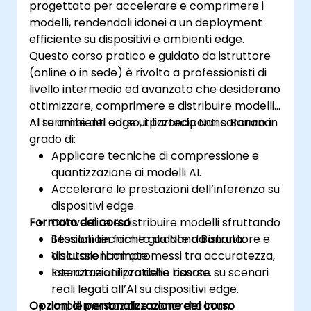
progettato per accelerare e comprimere i
modelli, rendendoli idonei a un deployment
efficiente su dispositivi e ambienti edge.
Questo corso pratico e guidato da istruttore
(online o in sede) è rivolto a professionisti di
livello intermedio ed avanzato che desiderano
ottimizzare, comprimere e distribuire modelli
AI su ambienti edge utilizzando Nano Banana.
Al termine del corso, i partecipanti saranno in
grado di:
Applicare tecniche di compressione e
quantizzazione ai modelli AI.
Accelerare le prestazioni dell’inferenza su
dispositivi edge.
Formato del corso
Convertire e distribuire modelli sfruttando
il toolchain fornito da Nano Banana.
Sessioni tecniche guidate da istruttore e
Valutare i compromessi tra accuratezza,
discussioni mirate.
latenza e utilizzo delle risorse.
Esercitazioni pratiche basate su scenari
reali legati all’AI su dispositivi edge.
Opzioni di personalizzazione del corso
Implementazione concreta in un