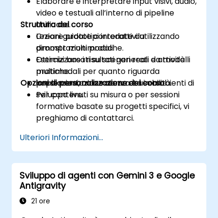
Elaborare e interpretare input visivi, audio,
video e testuali all’interno di pipeline
Struttura del corso
unificate.
Creare prototipi interattivi utilizzando
Lezioni guidate corredate da
prompt multimodali.
dimostrazioni pratiche.
Ottimizzare i risultati generati da modelli
Esercizi basati su scenari reali e attività
multimodali per quanto riguarda
pratiche.
Opzioni di personalizzazione del corso
prestazioni, accuratezza e usabilità.
Implementazione concreta in ambienti di
sviluppo live.
Per contenuti su misura o per sessioni
formative basate su progetti specifici, vi
preghiamo di contattarci.
Ulteriori Informazioni...
Sviluppo di agenti con Gemini 3 e Google
Antigravity
21 ore