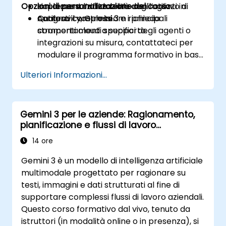
Opzioni di personalizzazione del corso
sicurezza e l’affidabilità degli agenti in
Implementazione reale con l’utilizzo di
contesti complessi.
Antigravity, Gemini 3 e i principali
Qualora il vostro team richieda
strumenti cloud a supporto.
comportamenti specifici degli agenti o
integrazioni su misura, contattateci per
modulare il programma formativo in base
alle esigenze.
Ulteriori Informazioni...
Gemini 3 per le aziende: Ragionamento,
pianificazione e flussi di lavoro
multimodali
14 ore
Gemini 3 è un modello di intelligenza artificiale
multimodale progettato per ragionare su
testi, immagini e dati strutturati al fine di
supportare complessi flussi di lavoro aziendali.
Questo corso formativo dal vivo, tenuto da
istruttori (in modalità online o in presenza), si