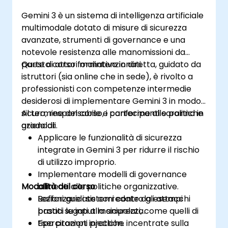
Gemini 3 è un sistema di intelligenza artificiale
multimodale dotato di misure di sicurezza
avanzate, strumenti di governance e una
notevole resistenza alle manomissioni da
parte di attori malintenzionati.
Questo corso formativo in diretta, guidato da
istruttori (sia online che in sede), è rivolto a
professionisti con competenze intermedie
desiderosi di implementare Gemini 3 in modo
sicuro, responsabile e conforme alle politiche
Al termine del corso, i partecipanti saranno in
aziendali.
grado di:
Applicare le funzionalità di sicurezza
integrate in Gemini 3 per ridurre il rischio
di utilizzo improprio.
Implementare modelli di governance
Modalità del corso
allineati alle politiche organizzative.
Rafforzare i sistemi contro gli attacchi
Lezioni guidate corredate da esempi
basati su input manipolati, come quelli di
pratici legati alla sicurezza.
tipo prompt injection.
Esercitazioni pratiche incentrate sulla