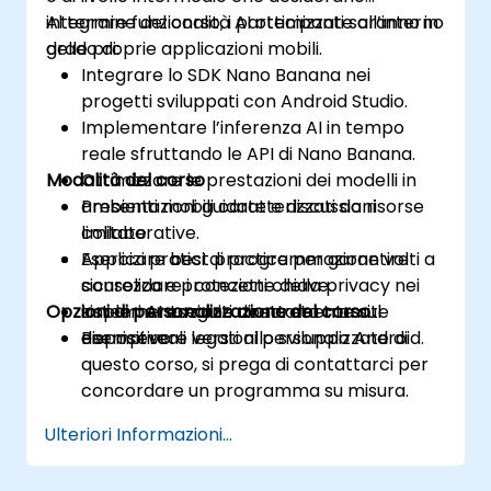
integrare funzionalità AI ottimizzate all’interno
Al termine del corso, i partecipanti saranno in
delle proprie applicazioni mobili.
grado di:
Integrare lo SDK Nano Banana nei
progetti sviluppati con Android Studio.
Implementare l’inferenza AI in tempo
reale sfruttando le API di Nano Banana.
Modalità del corso
Ottimizzare le prestazioni dei modelli in
ambienti mobili caratterizzati da risorse
Presentazioni guidate e discussioni
limitate.
collaborative.
Applicare best practice per garantire
Esercizi pratici di programmazione volti a
sicurezza e protezione della privacy nei
consolidare i concetti chiave.
Opzioni di personalizzazione del corso
sistemi AI eseguiti direttamente sul
Implementazione concreta tramite
dispositivo.
esempi reali legati allo sviluppo Android.
Per ricevere versioni personalizzate di
questo corso, si prega di contattarci per
concordare un programma su misura.
Ulteriori Informazioni...