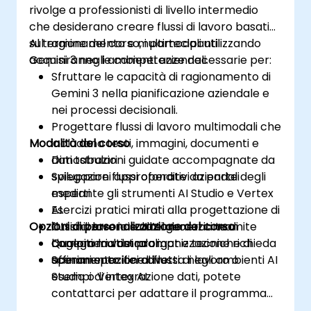
rivolge a professionisti di livello intermedio
che desiderano creare flussi di lavoro basati
sul ragionamento e multimodali utilizzando
Al termine del corso, i partecipanti
Gemini 3 negli ambienti aziendali.
acquisiranno le competenze necessarie per:
Sfruttare le capacità di ragionamento di
Gemini 3 nella pianificazione aziendale e
nei processi decisionali.
Progettare flussi di lavoro multimodali che
Modalità del corso
includano testi, immagini, documenti e
dati tabulari.
Dimostrazioni guidate accompagnate da
Sviluppare flussi operativi aziendali
spiegazioni approfondite da parte degli
mediante gli strumenti AI Studio e Vertex
esperti.
AI.
Esercizi pratici mirati alla progettazione di
Opzioni di personalizzazione del corso
Ottimizzare i risultati generati tramite
flussi di lavoro e all’elaborazione di
l’ingegneria dei prompt e tecniche di
compiti multimodali.
Qualora la vostra organizzazione richieda
affinamento iterativo.
Sperimentazione diretta negli ambienti AI
scenari specifici di flussi di lavoro o
Studio o Vertex AI.
esempi di integrazione dati, potete
contattarci per adattare il programma
formativo alle proprie esigenze.