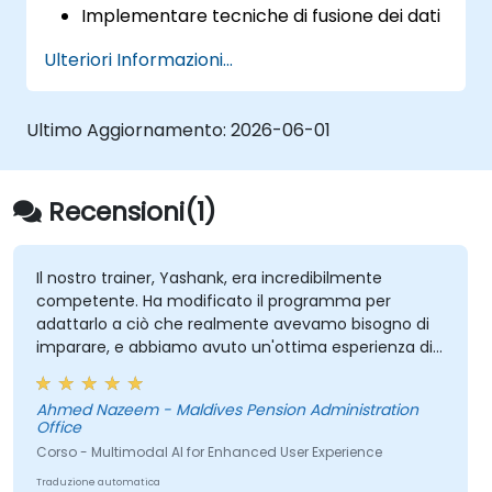
Implementare tecniche di fusione dei dati
per combinare tipologie diverse di
Ulteriori Informazioni...
informazioni.
Costruire ed addestrare modelli in grado
di elaborare dati visivi, testuali e sonori.
Ultimo Aggiornamento:
2026-06-01
Valutare le prestazioni dei sistemi di
Intelligenza Artificiale Multimodale.
Affrontare problematiche etiche e legate
Recensioni(1)
alla privacy connesse all’utilizzo di dati
multimodali.
Il nostro trainer, Yashank, era incredibilmente
competente. Ha modificato il programma per
adattarlo a ciò che realmente avevamo bisogno di
imparare, e abbiamo avuto un'ottima esperienza di
apprendimento con lui. La sua comprensione del
settore in cui insegnava era impressionante; ha
Ahmed Nazeem - Maldives Pension Administration
condiviso intuizioni basate su esperienze reali e ci ha
Office
aiutato a risolvere problemi effettivi che stavamo
Corso - Multimodal AI for Enhanced User Experience
affrontando nel nostro lavoro.
Traduzione automatica