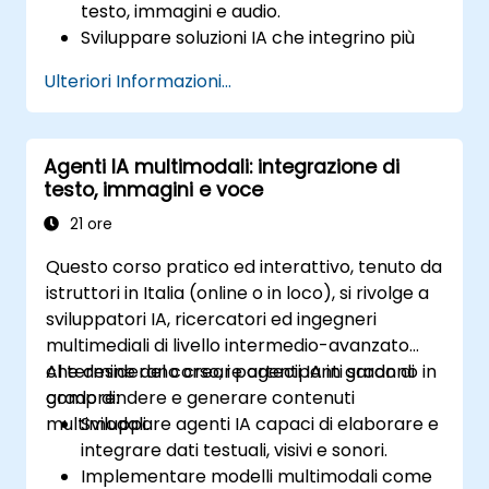
testo, immagini e audio.
Sviluppare soluzioni IA che integrino più
tipi di dati al fine di ottenere analisi più
Ulteriori Informazioni...
approfondite.
Ottimizzare e affinare i modelli DeepSeek
per favorire l’apprendimento tra diverse
Agenti IA multimodali: integrazione di
modalità di input.
testo, immagini e voce
Applicare le tecniche dell’IA multimodale
a casi d’uso reali nei vari settori industriali.
21 ore
Questo corso pratico ed interattivo, tenuto da
istruttori in Italia (online o in loco), si rivolge a
sviluppatori IA, ricercatori ed ingegneri
multimediali di livello intermedio-avanzato
che desiderano creare agenti IA in grado di
Al termine del corso, i partecipanti saranno in
comprendere e generare contenuti
grado di:
multimodali.
Sviluppare agenti IA capaci di elaborare e
integrare dati testuali, visivi e sonori.
Implementare modelli multimodali come