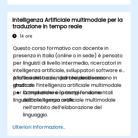
fabbriche intelligenti.
Implementare strategie di manutenzione
Intelligenza Artificiale multimodale per la
predittiva sfruttando l’analisi dei dati
traduzione in tempo reale
basata sull’intelligenza artificiale.
Utilizzare la visione artificiale per rilevare
14 ore
difetti e garantire la qualità dei prodotti.
Questo corso formativo con docente in
presenza in Italia (online o in sede) è pensato
per linguisti di livello intermedio, ricercatori in
intelligenza artificiale, sviluppatori software e
professionisti aziendali che desiderano
Alla fine del corso, i partecipanti saranno in
sfruttare l’intelligenza artificiale multimodale
grado di:
per la traduzione e la comprensione
Comprendere i principi fondamentali
linguistica in tempo reale.
dell’intelligenza artificiale multimodale
nell’ambito dell’elaborazione del
linguaggio.
Utilizzare modelli AI per elaborare e
Ulteriori Informazioni...
tradurre testi, voce e immagini.
Implementare soluzioni di traduzione in