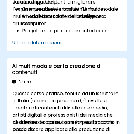
è aiutare i partecipanti a migliorare
saranno in grado di:
l’esperienza utente tramite interfacce
Comprendere le basi dell’IA multimodale
multimodali potenziate dall’intelligenza
e il suo effetto sull’interazione uomo-
artificiale.
computer.
Progettare e prototipare interfacce
multimodali impiegando metodi di input
Ulteriori Informazioni...
basati sull’intelligenza artificiale.
Implementare tecnologie come il
riconoscimento vocale, il controllo
AI multimodale per la creazione di
gestuale e il tracciamento dello sguardo.
contenuti
Valutare l’efficacia e la usabilità dei
sistemi multimodali.
21 ore
Questo corso pratico, tenuto da un istruttore
in Italia (online o in presenza), è rivolto a
creatori di contenuti di livello intermedio,
artisti digitali e professionisti dei media che
desiderano scoprire come l’IA multimodale
Al termine del corso, i partecipanti saranno in
possa essere applicata alla produzione di
grado di: