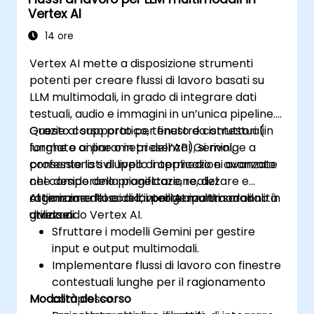
mediche e delle cartelle cliniche
Vertex AI
elettroniche.
Sviluppare modelli predittivi utili per la
14 ore
diagnosi patologica e le proposte
Vertex AI mette a disposizione strumenti
terapeutiche.
potenti per creare flussi di lavoro basati su
Implementare sistemi di riconoscimento
LLM multimodali, in grado di integrare dati
vocale e NLP orientati alla trascrizione
testuali, audio e immagini in un’unica pipeline.
medica e alle interazioni con i pazienti.
Grazie al supporto per finestre contestuali
Questo corso pratico, tenuto da istruttori (in
lunghe e ai parametri dell’API Gemini,
formato online o in presenza), si rivolge a
consente lo sviluppo di applicazioni avanzate
professionisti di livello intermedio e avanzato
nel campo della pianificazione, del
che desiderano progettare, realizzare e
ragionamento e dell’intelligenza tra modalità
ottimizzare flussi di lavoro AI multimodali
Al termine del corso, i partecipanti saranno in
diverse.
utilizzando Vertex AI.
grado di:
Sfruttare i modelli Gemini per gestire
input e output multimodali.
Implementare flussi di lavoro con finestre
contestuali lunghe per il ragionamento
Modalità del corso
complesso.