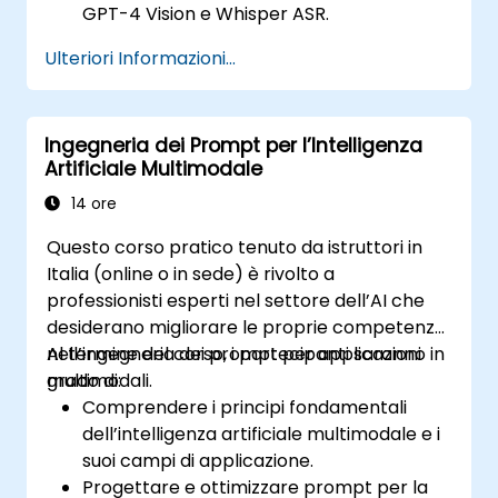
GPT-4 Vision e Whisper ASR.
Ottimizzare i processi di elaborazione IA
Ulteriori Informazioni...
multimodale per ottenere maggiore
efficienza e precisione.
Distribuire agenti IA multimodali in
Ingegneria dei Prompt per l’Intelligenza
contesti applicativi reali.
Artificiale Multimodale
14 ore
Questo corso pratico tenuto da istruttori in
Italia (online o in sede) è rivolto a
professionisti esperti nel settore dell’AI che
desiderano migliorare le proprie competenze
nell’ingegneria dei prompt per applicazioni
Al termine del corso, i partecipanti saranno in
multimodali.
grado di:
Comprendere i principi fondamentali
dell’intelligenza artificiale multimodale e i
suoi campi di applicazione.
Progettare e ottimizzare prompt per la