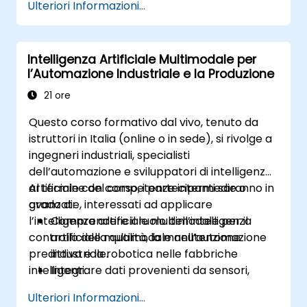
Ulteriori Informazioni...
Face e PyTorch.
Ottimizzare e regolare i modelli per
l’integrazione di testo, immagini e audio.
Intelligenza Artificiale Multimodale per
Distribuire modelli AI multimodali in
l’Automazione Industriale e la Produzione
contesti applicativi reali.
21 ore
Questo corso formativo dal vivo, tenuto da
istruttori in Italia (online o in sede), si rivolge a
ingegneri industriali, specialisti
dell’automazione e sviluppatori di intelligenza
artificiale con competenze intermedie o
Al termine del corso, i partecipanti saranno in
avanzate, interessati ad applicare
grado di:
l’intelligenza artificiale multimodale per il
Comprendere il ruolo dell’intelligenza
controllo della qualità, la manutenzione
artificiale multimodale nell’automazione
predittiva e la robotica nelle fabbriche
industriale.
intelligenti.
Integrare dati provenienti da sensori,
sistemi di riconoscimento delle immagini e
Ulteriori Informazioni...
monitoraggio in tempo reale per le