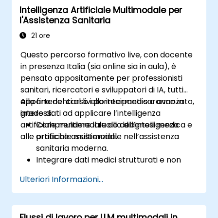
Intelligenza Artificiale Multimodale per
visive.
l'Assistenza Sanitaria
Sfruttare le API per il riconoscimento
vocale, l’NLP e la visione artificiale.
21 ore
Implementare automazioni basate sull’AI
Questo percorso formativo live, con docente
destinate al supporto clienti e
in presenza Italia (sia online sia in aula), è
all’interazione con gli utenti.
pensato appositamente per professionisti
sanitari, ricercatori e sviluppatori di IA, tutti
appartenenti al livello intermedio o avanzato,
Alla fine del corso i partecipanti saranno in
interessati ad applicare l’intelligenza
grado di:
artificiale multimodale alla diagnosi medica e
Comprendere il ruolo dell’intelligenza
alle pratiche assistenziali.
artificiale multimodale nell’assistenza
sanitaria moderna.
Integrare dati medici strutturati e non
strutturati per scopi diagnostici
Ulteriori Informazioni...
supportati dall’IA.
Utilizzare metodologie di intelligenza
artificiale nell’analisi delle immagini
Flussi di lavoro per LLM multimodali in