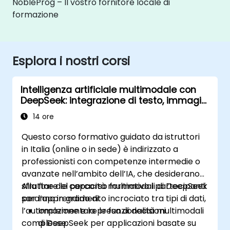
NobleProg – Il vostro fornitore locale di
formazione
Esplora i nostri corsi
Intelligenza artificiale multimodale con
DeepSeek: integrazione di testo, immagini
e audio
14 ore
Questo corso formativo guidato da istruttori
in Italia (online o in sede) è indirizzato a
professionisti con competenze intermedie o
avanzate nell’ambito dell’IA, che desiderano
sfruttare le capacità multimodali di DeepSeek
Alla fine del percorso formativo i partecipanti
per l’apprendimento incrociato tra tipi di dati,
saranno in grado di:
l’automazione e la presa di decisioni
Implementare le funzionalità multimodali
complesse.
di DeepSeek per applicazioni basate su