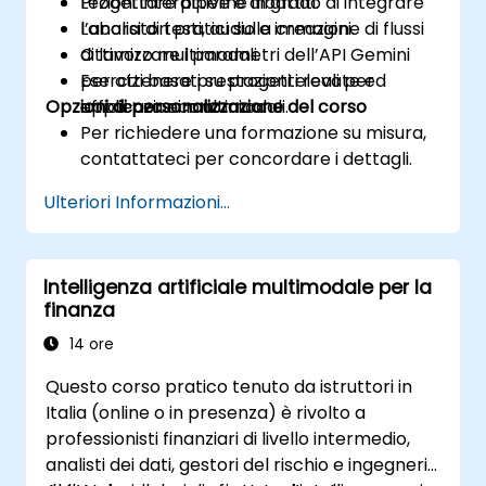
Progettare pipeline in grado di integrare
Lezioni interattive e dibattiti.
l’analisi di testi, audio e immagini.
Laboratori pratici sulla creazione di flussi
Ottimizzare i parametri dell’API Gemini
di lavoro multimodali.
per ottenere prestazioni elevate ed
Esercizi basati su progetti reali per
Opzioni di personalizzazione del corso
efficienza economica.
applicazioni multimodali.
Per richiedere una formazione su misura,
contattateci per concordare i dettagli.
Ulteriori Informazioni...
Intelligenza artificiale multimodale per la
finanza
14 ore
Questo corso pratico tenuto da istruttori in
Italia (online o in presenza) è rivolto a
professionisti finanziari di livello intermedio,
analisti dei dati, gestori del rischio e ingegneri