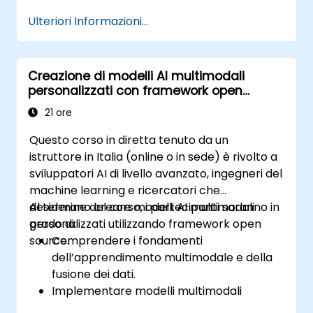
generazione di testo, immagini, audio e
Ulteriori Informazioni...
video.
Utilizzare le API relative a piattaforme di
AI multimodale come GPT-4, Gemini e
Creazione di modelli AI multimodali
DeepSeek-Vision.
personalizzati con framework open
Sviluppare flussi di lavoro basati sull’AI che
source
integrano diversi formati di contenuto.
21 ore
Questo corso in diretta tenuto da un
istruttore in Italia (online o in sede) è rivolto a
sviluppatori AI di livello avanzato, ingegneri del
machine learning e ricercatori che
desiderano creare modelli AI multimodali
Al termine del corso, i partecipanti saranno in
personalizzati utilizzando framework open
grado di:
source.
Comprendere i fondamenti
dell’apprendimento multimodale e della
fusione dei dati.
Implementare modelli multimodali
utilizzando DeepSeek, OpenAI, Hugging