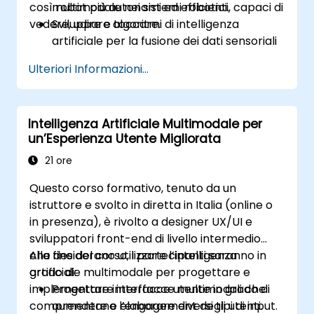
così robot più autonomi ed efficienti, capaci di
multimodale nei sistemi robotici.
vedere, udire e toccare.
Sviluppare algoritmi di intelligenza
artificiale per la fusione dei dati sensoriali
e il processo decisionale.
Ulteriori Informazioni...
Creare robot in grado di svolgere compiti
complessi in ambienti dinamici.
Affrontare le sfide legate all’elaborazione
Intelligenza Artificiale Multimodale per
dei dati e alla loro attuazione in tempo
un’Esperienza Utente Migliorata
reale.
21 ore
Questo corso formativo, tenuto da un
istruttore e svolto in diretta in Italia (online o
in presenza), è rivolto a designer UX/UI e
sviluppatori front-end di livello intermedio
che desiderano utilizzare l’intelligenza
Alla fine del corso, i partecipanti saranno in
artificiale multimodale per progettare e
grado di:
implementare interfacce utente in grado di
Progettare interfacce multimodali che
comprendere e elaborare diversi tipi di input.
aumentano l’engagement degli utenti.