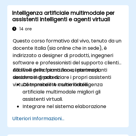
tempo reale tramite API e framework
Intelligenza artificiale multimodale per
basati sull’AI.
assistenti intelligenti e agenti virtuali
Integrare strumenti di traduzione
automatizzata nell’ecosistema aziendale.
14 ore
Analizzare le implicazioni etiche derivanti
Questo corso formativo dal vivo, tenuto da un
dall’utilizzo dell’AI nella gestione del
docente Italia (sia online che in sede), è
linguaggio.
indirizzato a designer di prodotti, ingegneri
software e professionisti del supporto clienti
dai livelli principianti fino a intermedi,
Alla fine della formazione, i partecipanti
desiderosi di potenziare i propri assistenti
saranno in grado di:
virtuali tramite l’IA multimodale.
Comprendere come l’intelligenza
artificiale multimodale migliori gli
assistenti virtuali.
Integrare nel sistema elaborazione
vocale, testuale e visiva per i propri
Ulteriori Informazioni...
assistenti guidati dall’AI.
Costruire agenti conversazionali
interattivi dotati di capacità vocali e