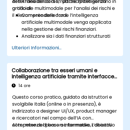
dell’AI desiderosi di sfruttare l’intelligenza
Al termine del corso, i partecipanti saranno in
artificiale multimodale per l’analisi dei rischi e
grado di:
il rilevamento delle frodi.
Comprendere come l’intelligenza
artificiale multimodale venga applicata
nella gestione dei rischi finanziari.
Analizzare sia i dati finanziari strutturati
che quelli non strutturati per il
Ulteriori Informazioni...
rilevamento delle frodi.
Implementare modelli di intelligenza
artificiale in grado di individuare anomalie
Collaborazione tra esseri umani e
e attività sospette.
intelligenza artificiale tramite interfacce
Utilizzare l’elaborazione del linguaggio
multimodali
naturale e la visione artificiale per
14 ore
analizzare documenti finanziari.
Questo corso pratico, guidato da istruttori e
Distribuire modelli di rilevamento delle
svolgibile Italia (online o in presenza), è
frodi basati sull’AI nei sistemi finanziari
indirizzato a designer UI/UX, product manager
reali.
e ricercatori nel campo dell’IA con
competenze di base o intermedie. L’obiettivo
Al termine del percorso formativo, i discenti