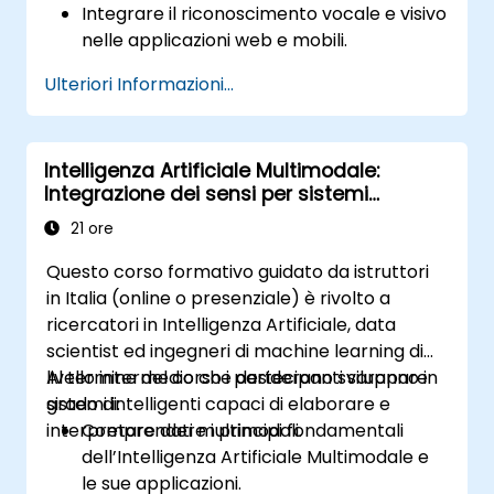
Integrare il riconoscimento vocale e visivo
nelle applicazioni web e mobili.
Utilizzare dati multimodali per creare
Ulteriori Informazioni...
interfacce utente adattive e reattive.
Comprendere le implicazioni etiche
legate alla raccolta e all’elaborazione dei
Intelligenza Artificiale Multimodale:
dati degli utenti.
Integrazione dei sensi per sistemi
intelligenti
21 ore
Questo corso formativo guidato da istruttori
in Italia (online o presenziale) è rivolto a
ricercatori in Intelligenza Artificiale, data
scientist ed ingegneri di machine learning di
livello intermedio che desiderano sviluppare
Al termine del corso i partecipanti saranno in
sistemi intelligenti capaci di elaborare e
grado di:
interpretare dati multimodali.
Comprendere i principi fondamentali
dell’Intelligenza Artificiale Multimodale e
le sue applicazioni.