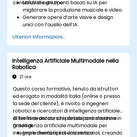
contenuti di ogni tipo.
Utilizzare strumenti basati su IA per
migliorare la produzione musicale e video.
Generare opere d’arte visive e design
unici con l’ausilio dell’IA.
Creare esperienze multimediali
Ulteriori Informazioni...
interattive.
Comprendere l’impatto dell’IA sui settori
creativi.
Intelligenza Artificiale Multimodale nella
Robotica
21 ore
Questo corso formativo, tenuto da istruttori
ed erogato in modalità Italia (online o presso
la sede del cliente), è rivolto a ingegneri
robotici e ricercatori di intelligenza artificiale
di livello avanzato che desiderano sfruttare
Al termine del corso i partecipanti saranno in
l’intelligenza artificiale multimodale per
grado di:
integrare diversi tipi di dati sensoriali, creando
Implementare la sensoristica