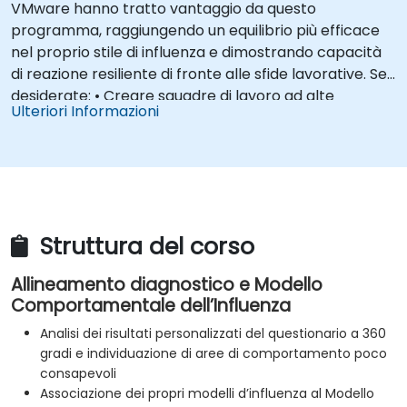
VMware hanno tratto vantaggio da questo
programma, raggiungendo un equilibrio più efficace
nel proprio stile di influenza e dimostrando capacità
di reazione resiliente di fronte alle sfide lavorative. Se
desiderate: • Creare squadre di lavoro ad alte
Ulteriori Informazioni
prestazioni • Ottenere costantemente contratti
grazie a presentazioni persuasive • Negoziare con
successo i migliori accordi • Accrescere
progressivamente il valore per gli azionisti... allora
avete bisogno del nostro programma sull’influenza
Struttura del corso
Allineamento diagnostico e Modello
Comportamentale dell’Influenza
Analisi dei risultati personalizzati del questionario a 360
gradi e individuazione di aree di comportamento poco
consapevoli
Associazione dei propri modelli d’influenza al Modello