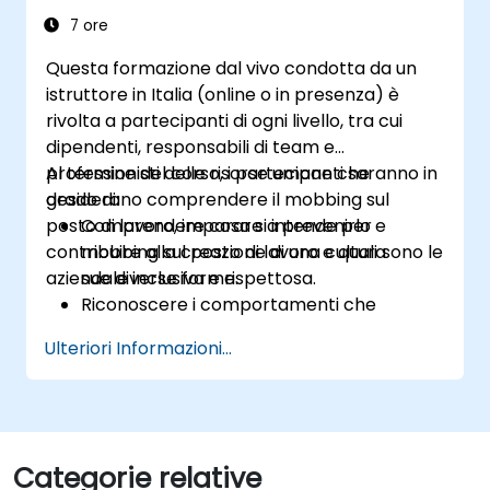
7 ore
Questa formazione dal vivo condotta da un
istruttore in Italia (online o in presenza) è
rivolta a partecipanti di ogni livello, tra cui
dipendenti, responsabili di team e
professionisti delle risorse umane che
Al termine del corso, i partecipanti saranno in
desiderano comprendere il mobbing sul
grado di:
posto di lavoro, imparare a prevenirlo e
Comprendere cosa si intende per
contribuire alla creazione di una cultura
mobbing sul posto di lavoro e quali sono le
aziendale inclusiva e rispettosa.
sue diverse forme.
Riconoscere i comportamenti che
favoriscono un ambiente lavorativo
Ulteriori Informazioni...
rispettoso.
Reagire in modo efficace di fronte a
episodi di mobbing.
Conoscere le normative legali e le
politiche aziendali riguardanti la
Categorie relative
prevenzione del mobbing.