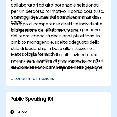
collaboratori ad alto potenziale selezionati
per un percorso formativo. Il corso costituisce
Vantaggi derivanti dal completamento del
inoltre una preparazione fondamentale allo
corso:
sviluppo di competenze direttive individuali e
Miglioramento dell’efficienza nella gestione
alla gestione delle risorse umane.
del team, capacità decisionali più efficaci in
ambito manageriale, scelta adeguata dello
stile di leadership in base alla situazione.
Metodologia formativa:
Inoltre si favorisce la crescita aziendale, si
potenziano le abilità di risoluzione dei conflitti
Lezioni tematiche brevi, esercizi individuali,
e si acquisiscono competenze nella gestione
simulazioni, analisi di casi pratici e role play.
del tempo.
Ulteriori Informazioni...
Public Speaking 101
14 ore