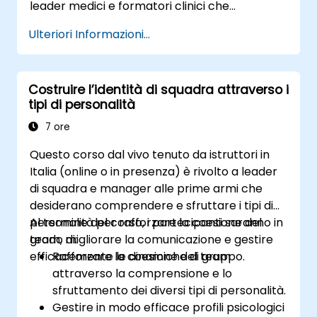
leader medici e formatori clinici che
desiderano potenziare le proprie capacità di
Ulteriori Informazioni...
presentazione, comunicazione assertiva,
influenza sociale e narrazione scientifica in
contesti medici ad alta pressione.
Costruire l’identità di squadra attraverso i
tipi di personalità
7 ore
Questo corso dal vivo tenuto da istruttori in
Italia (online o in presenza) è rivolto a leader
di squadra e manager alle prime armi che
desiderano comprendere e sfruttare i tipi di
personalità per rafforzare la coesione del
Al termine del corso, i partecipanti saranno in
team, migliorare la comunicazione e gestire
grado di:
efficacemente le dinamiche di gruppo.
Rafforzare la coesione del team
attraverso la comprensione e lo
sfruttamento dei diversi tipi di personalità.
Gestire in modo efficace profili psicologici