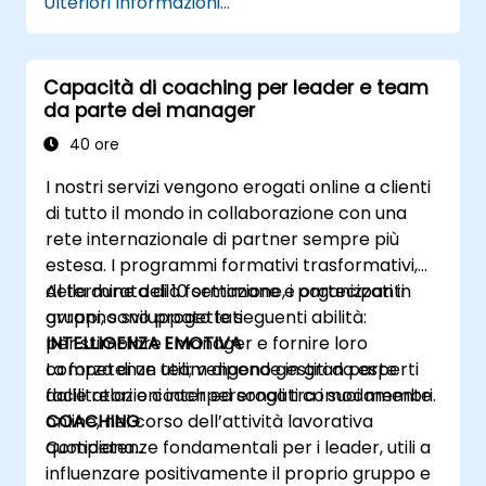
Ulteriori Informazioni...
quelli collettivi della squadra per gestirla
al meglio.
Capire in cosa consiste l’intelligenza
Capacità di coaching per leader e team
emotiva e perché è essenziale per
da parte dei manager
migliorare le relazioni umane sul lavoro.
40 ore
I nostri servizi vengono erogati online a clienti
di tutto il mondo in collaborazione con una
rete internazionale di partner sempre più
estesa. I programmi formativi trasformativi,
della durata di 10 settimane e organizzati in
Al termine della formazione, i partecipanti
gruppi, sono progettati
avranno sviluppato le seguenti abilità:
per stimolare i manager e fornire loro
INTELLIGENZA EMOTIVA
competenze utili; vengono gestiti da esperti
La forza di un team dipende in gran parte
facilitatori e coach ed erogati comodamente
dalle relazioni interpersonali tra i suoi membri.
online, nel corso dell’attività lavorativa
COACHING
quotidiana…
Competenze fondamentali per i leader, utili a
influenzare positivamente il proprio gruppo e