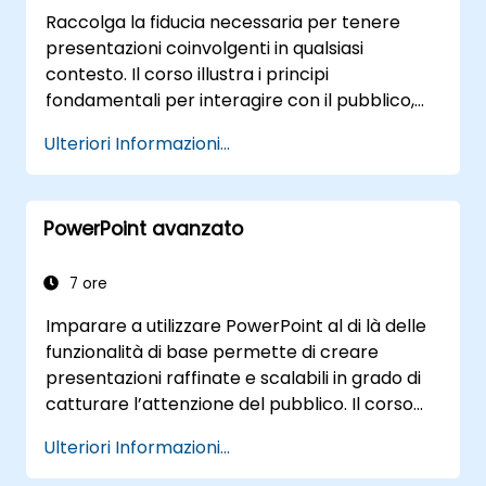
Raccolga la fiducia necessaria per tenere
presentazioni coinvolgenti in qualsiasi
contesto. Il corso illustra i principi
fondamentali per interagire con il pubblico,
impostare correttamente la voce e superare
Ulteriori Informazioni...
la paura di parlare in pubblico attraverso
esercizi pratici. Guiderebbe i partecipanti
nella strutturazione di intro spettacolari, nello
PowerPoint avanzato
sviluppo di contenuti persuasivi, nella
creazione di slide efficaci e nell’esecuzione di
conclusioni convincenti. Fornisce inoltre a
7 ore
relatori ed executive competenze utili per
Imparare a utilizzare PowerPoint al di là delle
gestire l’ansia, comprendere dinamiche
funzionalità di base permette di creare
ambientali durante una presentazione e
presentazioni raffinate e scalabili in grado di
mantenere alta la propria energia – assieme
catturare l’attenzione del pubblico. Il corso
a schemi operativi pronti all’uso anche dopo il
approfondisce la personalizzazione dei
discorso. Si ottiene così un’abilità durevole
Ulteriori Informazioni...
modelli di slide e di opuscoli, la creazione di
nella comunicazione professionale.
template dedicati, l’utilizzo di SmartArt per