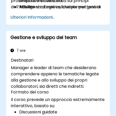
processo formativo si basa sui principi
empatica e obiettiva.
dell’Intelligenza Emotiva, che permettono di
Attuare
strategie collaudate per gestire
comunicare con maggiore empatia,
l’ansia legata al parlare in pubblico e
Ulteriori Informazioni...
consapevolezza e impatto.
trasmettere sicurezza.
Strutturare
una presentazione efficace,
con un incipit chiaro, uno sviluppo logico e
Gestione e sviluppo del team
una conclusione memorabile.
Tenere
presentazioni in modo
coinvolgente, utilizzando un linguaggio
7 ore
corporeo appropriato e varietà vocale.
Destinatari
Riconoscere
i principi fondamentali
Manager e leader di team che desiderano
dell’Intelligenza Emotiva e sfruttarli per
comprendere appieno le tematiche legate
costruire relazioni professionali più solide.
alla gestione e allo sviluppo dei propri
Elaborare
un piano d’azione personale
collaboratori, sia diretti che indiretti.
per continuare a migliorare le proprie
Formato del corso
capacità di comunicazione e
Il corso prevede un approccio estremamente
presentazione.
interattivo, basato su:
Discussioni guidate