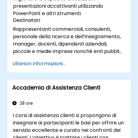
presentazioni accattivanti utilizzando
partecipanti avranno a disposizione strategie
PowerPoint e altri strumenti.
concrete per realizzare slide ordinate ed
Destinatari:
accattivanti, nonché le tecniche
fondamentali per tenere presentazioni
Rappresentanti commerciali, consulenti,
pubbliche in modo sicuro e strutturato.
personale della ricerca e dell’insegnamento,
manager, docenti, dipendenti aziendali,
piccole e medie imprese nonché enti pubblici:
per tutti coloro che devono parlare davanti a
Ulteriori Informazioni...
un gruppo di persone suscitando il loro
interesse.
Accademia di Assistenza Clienti
28 ore
I corsi di assistenza clienti si propongono di
insegnare ai partecipanti le basi per offrire un
servizio eccellente e curato nei confronti dei
clienti. L’obiettivo è trattare i clienti con