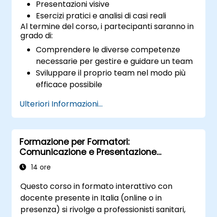
Presentazioni visive
Esercizi pratici e analisi di casi reali
Al termine del corso, i partecipanti saranno in
grado di:
Comprendere le diverse competenze
necessarie per gestire e guidare un team
Sviluppare il proprio team nel modo più
efficace possibile
Indicare il modo migliore per introdurre
Ulteriori Informazioni...
cambiamenti nella propria area aziendale
Gestire in modo ottimale le prestazioni
dei dipendenti
Formazione per Formatori:
Negoziare con successo soluzioni che
Comunicazione e Presentazione
rispondano alle proprie esigenze
Scientifica di Alto Impatto per
Affrontare in modo adeguato le situazioni
14 ore
Professionisti Sanitari
difficili che possono sorgere sul posto di
Questo corso in formato interattivo con
lavoro
docente presente in Italia (online o in
presenza) si rivolge a professionisti sanitari,