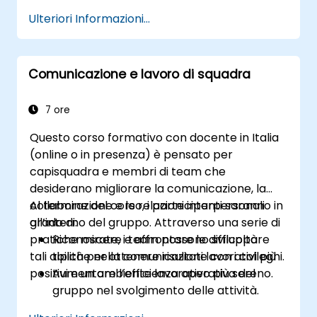
eterogenei all’interno della squadra.
Ulteriori Informazioni...
Migliorare la comunicazione tra i membri
del team e gestire i conflitti.
Favorire un clima di sicurezza psicologica
Comunicazione e lavoro di squadra
e rafforzare l’identità di gruppo.
7 ore
Questo corso formativo con docente in Italia
(online o in presenza) è pensato per
capisquadra e membri di team che
desiderano migliorare la comunicazione, la
collaborazione e le relazioni interpersonali
Al termine del corso, i partecipanti saranno in
all’interno del gruppo. Attraverso una serie di
grado di:
pratiche mirate, i team possono sviluppare
Riconoscere e affrontare le difficoltà
tali abilità per ottenere risultati lavorativi più
tipiche nella comunicazione con i colleghi.
positivi e un ambiente lavorativo più sereno.
Aumentare l’efficienza operativa del
gruppo nel svolgimento delle attività.
Comprendere sia i bisogni individuali sia