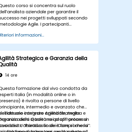
Questo corso si concentra sul ruolo
dell’analista aziendale per garantire il
successo nei progetti sviluppati secondo
metodologie Agile. I partecipanti
impareranno come collaborare con il team,
Ulteriori Informazioni...
il Product Owner, lo Scrum Master e il cliente
al fine di facilitare l’intero processo di
sviluppo. Attraverso un progetto simulato,
si eserciteranno nelle situazioni più comuni
Agilità Strategica e Garanzia della
incontrate nella pratica quotidiana.
Qualità
14 ore
Questa formazione dal vivo condotta da
esperti Italia (in modalità online o in
presenza) è rivolta a persone di livello
principiante, intermedio e avanzato che
desiderano integrare
Nell’attuale contesto aziendale, molte
Agilità Strategica e
Garanzia della Qualità
organizzazioni si trovano ad affrontare un
nei propri processi
lavorativi. L’obiettivo finale è fare sì che la
cosiddetto “Paradosso dei Compromessi”:
qualità funga da motore per lo sviluppo
più cercano di adeguarsi rapidamente alle