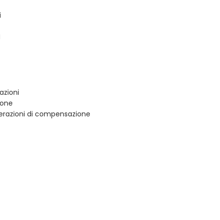
i
N
azioni
ione
operazioni di compensazione