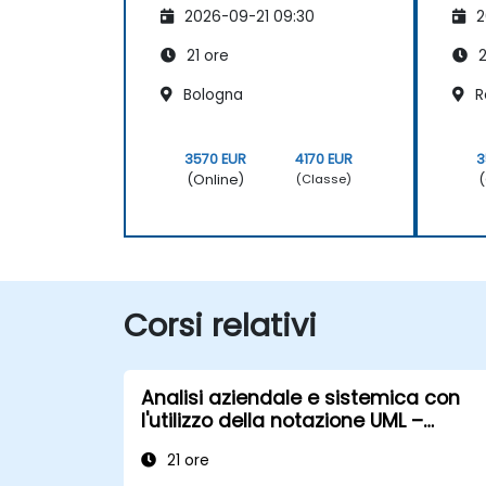
2026-09-21 09:30
2
21 ore
2
Bologna
R
3570 EUR
4170 EUR
3
(Online)
(
(Classe)
Corsi relativi
Analisi aziendale e sistemica con
l'utilizzo della notazione UML –
workshop pratico per Product Owner
21 ore
nella metodologia Scrum