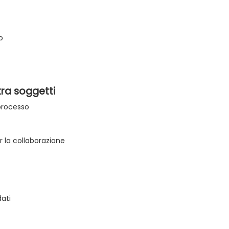
o
tra soggetti
 processo
 la collaborazione
ati