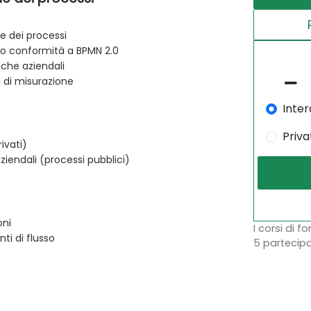
e dei processi
oro conformità a BPMN 2.0
tiche aziendali
ri di misurazione
Inter
Priva
ivati)
ziendali (processi pubblici)
oni
I corsi di f
ti di flusso
5 partecipa