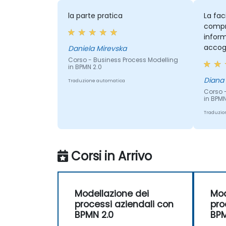
la parte pratica
La fac
compr
inform
accogl
Daniela Mirevska
Corso - Business Process Modelling
in BPMN 2.0
Diana
Traduzione automatica
Corso 
in BPMN
Traduzio
Corsi in Arrivo
Modellazione dei
Mod
processi aziendali con
pro
BPMN 2.0
BPM