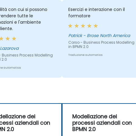
ilità con cui si possono
Esercizi e interazione con il
endere tutte le
formatore
azioni e l'ambiente
iente.
Patrick - Brose North America
Corso - Business Process Modelling
in BPMN 2.0
 Lazarova
- Business Process Modelling
Traduzione automatica
 2.0
ne automatica
ellazione dei
Modellazione dei
cessi aziendali con
processi aziendali con
N 2.0
BPMN 2.0