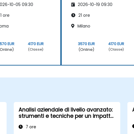
026-10-05 09:30
2026-10-19 09:30
1 ore
21 ore
oma
Milano
570 EUR
4170 EUR
3570 EUR
4170 EUR
Online)
(Online)
(Classe)
(Classe)
Analisi aziendale di livello avanzato:
strumenti e tecniche per un impatto
concreto
7 ore