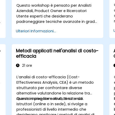
Questo workshop è pensato per Analisti
Aziendali, Product Owner e Ricercatori
Utente esperti che desiderano
padroneggiare tecniche avanzate in grado
di generare valore reale per l’azienda.
Ulteriori Informazioni...
Grazie a esercitazioni pratiche e all’utilizzo
di strumenti concreti, i partecipanti
impareranno ad analizzare dati complessi,
ottimizzare i processi, coinvolgere
o
Metodi applicati nell'analisi di costo-
efficacemente le parti interessate e
efficacia
tradurre la strategia in azioni concrete
mediante l’utilizzo degli OKR. Alla fine del
21 ore
corso avranno a disposizione un set di
strumenti ben definito per incrementare il
L’analisi di costo-efficacia (Cost-
e
proprio impatto e ottenere risultati
n
Effectiveness Analysis, CEA) è un metodo
misurabili.
strutturato per confrontare diverse
o
alternative valutandone la relazione tra
risorse impiegate e risultati ottenuti.
Questo corso formativo, tenuto da
istruttori (online o in sede), si rivolge a
professionisti di livello intermedio che
desiderano applicare i metodi di analisi di