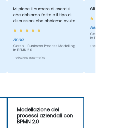
Mi piace il numero di esercizi
Gli esercizi, la disc
che abbiamo fatto e il tipo di
discussioni che abbiamo avuto.
Nikolay
Corso - Business Pro
in BPMN 2.0
Anna
Corso - Business Process Modelling
Traduzione automatica
in BPMN 2.0
Traduzione automatica
Modellazione dei
processi aziendali con
BPMN 2.0