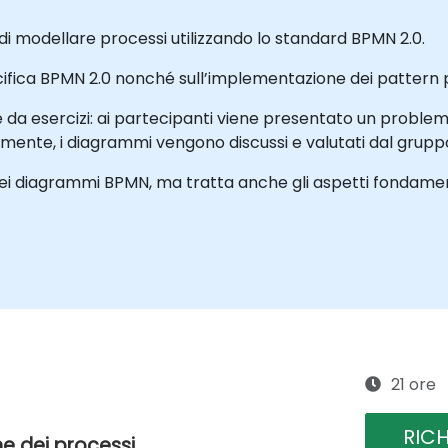
i modellare processi utilizzando lo standard BPMN 2.0.
pecifica BPMN 2.0 nonché sull’implementazione dei pattern 
ite da esercizi: ai partecipanti viene presentato un proble
nte, i diagrammi vengono discussi e valutati dal gruppo 
ei diagrammi BPMN, ma tratta anche gli aspetti fondamenta
21 ore
RIC
ne dei processi