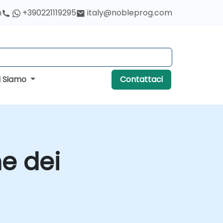
h
+390221119295
italy@nobleprog.com
i Siamo
Contattaci
e dei