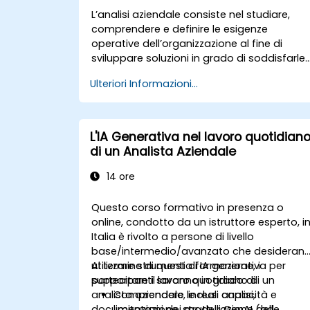
L’analisi aziendale consiste nel studiare,
comprendere e definire le esigenze
operative dell’organizzazione al fine di
sviluppare soluzioni in grado di soddisfarle.
Si tratta di un elemento essenziale nella
Ulteriori Informazioni...
gestione del cambiamento organizzativo
nonché nella progettazione di nuove
soluzioni aziendali. Lo scopo principale
dell’analisi aziendale è garantire che le
L'IA Generativa nel lavoro quotidian
soluzioni tecnologiche, operative o
di un Analista Aziendale
organizzative siano effettivamente
allineate agli obiettivi e alle necessità del
14 ore
business. Essa rappresenta un elemento
cruciale per il successo di progetti e
Questo corso formativo in presenza o
iniziative di cambiamento, assicurando ch
online, condotto da un istruttore esperto, i
le soluzioni adottate risultino appropriate,
Italia è rivolto a persone di livello
realizzabili e pienamente conformi ai
base/intermedio/avanzato che desideran
requisiti aziendali.
utilizzare strumenti di IA generativa per
Al termine di questa formazione, i
supportare il lavoro quotidiano di un
partecipanti saranno in grado di:
analista aziendale, inclusi analisi,
Comprendere le reali capacità e
documentazione, strutturazione delle
limitazioni dei modelli GenAI (ad