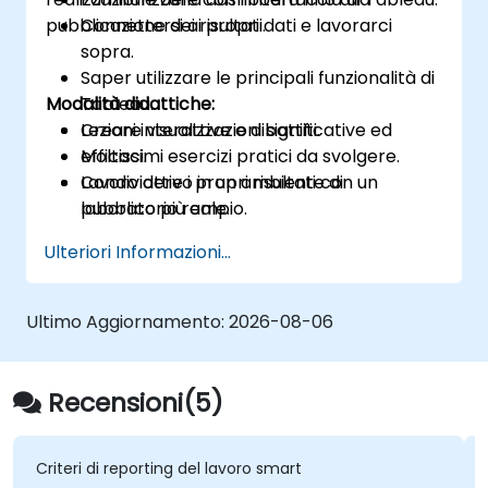
pubblicazione dei risultati.
Connettersi ai propri dati e lavorarci
sopra.
Saper utilizzare le principali funzionalità di
Modalità didattiche:
Tableau.
Creare visualizzazioni significative ed
Lezioni interattive e dibattiti.
efficaci.
Moltissimi esercizi pratici da svolgere.
Condividere i propri risultati con un
Lavoro attivo in un ambiente di
pubblico più ampio.
laboratorio reale.
Test delle conoscenze e progetto finale
Ulteriori Informazioni...
da realizzare al termine del corso
Ultimo Aggiornamento:
2026-08-06
Recensioni(5)
Criteri di reporting del lavoro smart
la