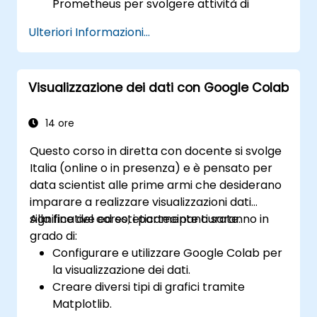
Prometheus per svolgere attività di
monitoraggio di base.
Ulteriori Informazioni...
Creare dashboard e avvisi semplici per
visualizzare le prestazioni del sistema.
Applicare le migliori pratiche nel
Visualizzazione dei dati con Google Colab
monitoraggio della disponibilità e delle
performance dei sistemi.
14 ore
Questo corso in diretta con docente si svolge
Italia (online o in presenza) e è pensato per
data scientist alle prime armi che desiderano
imparare a realizzare visualizzazioni dati
significative ed esteticamente curate.
Alla fine del corso, i partecipanti saranno in
grado di:
Configurare e utilizzare Google Colab per
la visualizzazione dei dati.
Creare diversi tipi di grafici tramite
Matplotlib.