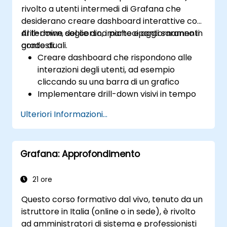
rivolto a utenti intermedi di Grafana che
desiderano creare dashboard interattive con
drill-down, soglie dinamiche e aggiornamenti
Al termine del corso, i partecipanti saranno in
contestuali.
grado di:
Creare dashboard che rispondono alle
interazioni degli utenti, ad esempio
cliccando su una barra di un grafico
Implementare drill-down visivi in tempo
reale senza aprire nuove pagine
Ulteriori Informazioni...
Configurare grafici a torta e pannelli
dettagliati in base ai filtri selezionati
Utilizzare soglie dinamiche che si
Grafana: Approfondimento
adattano all’input dell’utente e ai dati in
tempo reale
21 ore
Questo corso formativo dal vivo, tenuto da un
istruttore in Italia (online o in sede), è rivolto
ad amministratori di sistema e professionisti