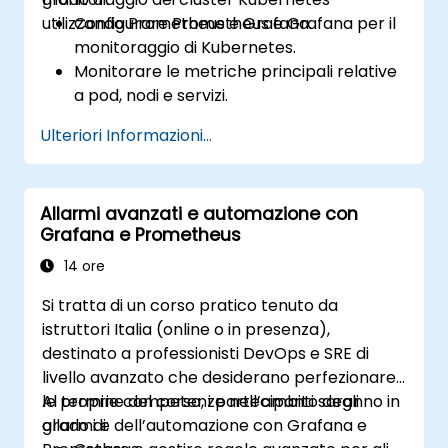
utilizzando Prometheus e Grafana.
Configurare Prometheus e Grafana per il
monitoraggio di Kubernetes.
Monitorare le metriche principali relative
a pod, nodi e servizi.
Creare dashboard dinamiche per
Ulteriori Informazioni...
visualizzare lo stato di salute e le
prestazioni del cluster.
Implementare strategie di avviso per una
Allarmi avanzati e automazione con
risoluzione tempestiva dei problemi.
Grafana e Prometheus
Applicare best practice per la scalabilità
delle soluzioni di monitoraggio in ambienti
14 ore
Kubernetes.
Si tratta di un corso pratico tenuto da
istruttori Italia (online o in presenza),
destinato a professionisti DevOps e SRE di
livello avanzato che desiderano perfezionare
le proprie competenze nell’ambito degli
Al termine del corso, i partecipanti saranno in
allarmi e dell’automazione con Grafana e
grado di: