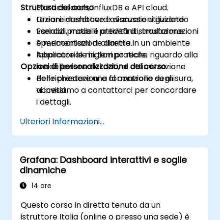
Struttura del corso
Elasticsearch, InfluxDB e API cloud.
Creare dashboard avanzate utilizzando
Lezioni interattive e discussioni guidate.
variabili, modelli predefiniti, trasformazioni
Esercizi pratici e attività di simulazione.
e meccanismi di allarme.
Sperimentazione diretta in un ambiente
Applicare le migliori pratiche riguardo alla
laboratoriale in tempo reale.
Opzioni di personalizzazione del corso
modellazione dei dati, al ottimizzazione
delle prestazioni e al controllo degli
Per richiedere una formazione su misura,
accessi.
vi invitiamo a contattarci per concordare
i dettagli.
Ulteriori Informazioni...
Grafana: Dashboard interattivi e soglie
dinamiche
14 ore
Questo corso in diretta tenuto da un
istruttore Italia (online o presso una sede) è