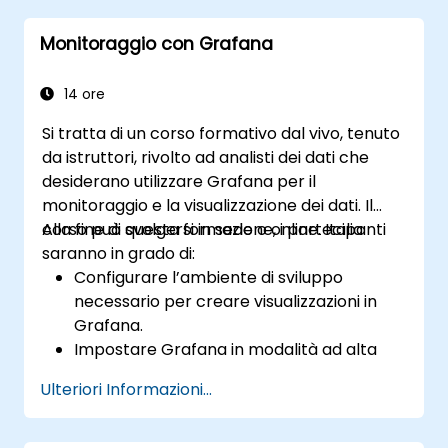
ricevere valutazioni sui risultati ottenuti.
Monitoraggio con Grafana
14 ore
Si tratta di un corso formativo dal vivo, tenuto
da istruttori, rivolto ad analisti dei dati che
desiderano utilizzare Grafana per il
monitoraggio e la visualizzazione dei dati. Il
corso può svolgersi in sede o online. Italia
Alla fine di questa formazione, i partecipanti
saranno in grado di:
Configurare l’ambiente di sviluppo
necessario per creare visualizzazioni in
Grafana.
Impostare Grafana in modalità ad alta
disponibilità.
Ulteriori Informazioni...
Personalizzare pannelli e dashboard
utilizzando i dati.
Configurare un proxy inverso per