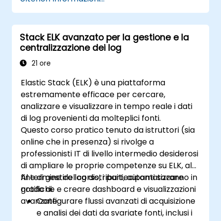
base in Grafana.
Monitorare le metriche del sistema e
visualizzarle tramite Prometheus.
Stack ELK avanzato per la gestione e la
centralizzazione dei log
21 ore
Elastic Stack (ELK) è una piattaforma
estremamente efficace per cercare,
analizzare e visualizzare in tempo reale i dati
di log provenienti da molteplici fonti.
Questo corso pratico tenuto da istruttori (sia
online che in presenza) si rivolge a
professionisti IT di livello intermedio desiderosi
di ampliare le proprie competenze su ELK, al
fine di gestire log distribuiti, automatizzare
Al termine del corso, i partecipanti saranno in
notifiche e creare dashboard e visualizzazioni
grado di:
avanzate.
Configurare flussi avanzati di acquisizione
e analisi dei dati da svariate fonti, inclusi i