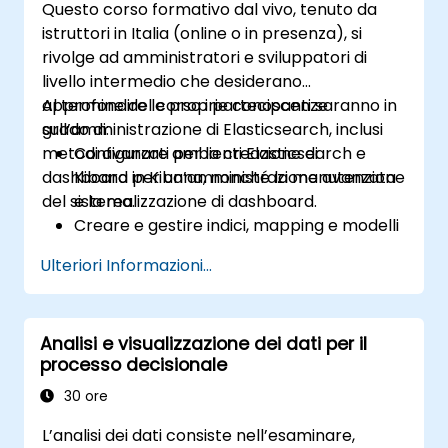
Questo corso formativo dal vivo, tenuto da
istruttori in Italia (online o in presenza), si
rivolge ad amministratori e sviluppatori di
livello intermedio che desiderano
approfondire le proprie conoscenze
Al termine del corso i partecipanti saranno in
sull’amministrazione di Elasticsearch, inclusi
grado di:
metodi avanzati per la creazione di
Configurare ambienti Elasticsearch e
dashboard in Kibana, nonché la manutenzione
Kibana per un’amministrazione avanzata
del sistema.
e la realizzazione di dashboard.
Creare e gestire indici, mapping e modelli
di dati in Elasticsearch.
Ulteriori Informazioni...
Formulare query e filtri avanzati per
estrarre informazioni rilevanti dai dati
archiviati in Elasticsearch.
Analisi e visualizzazione dei dati per il
Progettare e sviluppare dashboard
processo decisionale
interattive in Kibana sfruttando diversi tipi
di visualizzazione e tecniche specifiche.
30 ore
Applicare le migliori pratiche
L’analisi dei dati consiste nell’esaminare,
nell’amministrazione, ottimizzazione e