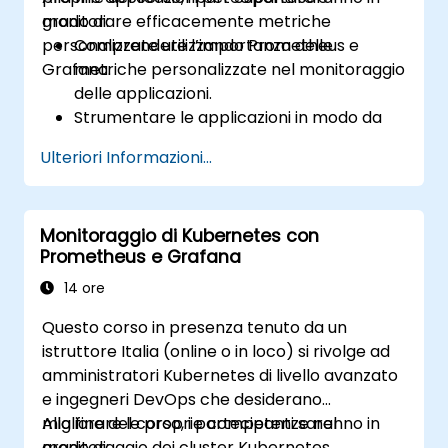
monitorare efficacemente metriche
grado di:
personalizzate utilizzando Prometheus e
Comprendere l’importanza delle
Grafana.
metriche personalizzate nel monitoraggio
delle applicazioni.
Strumentare le applicazioni in modo da
esportare metriche personalizzate per
Ulteriori Informazioni...
Prometheus.
Creare e configurare dashboard in
Grafana per visualizzare tali metriche.
Monitoraggio di Kubernetes con
Applicare le migliori pratiche per
Prometheus e Grafana
integrare il monitoraggio nel ciclo di
sviluppo del software.
14 ore
Questo corso in presenza tenuto da un
istruttore Italia (online o in loco) si rivolge ad
amministratori Kubernetes di livello avanzato
e ingegneri DevOps che desiderano
migliorare le proprie competenze nel
Alla fine del corso, i partecipanti saranno in
monitoraggio dei cluster Kubernetes
grado di: