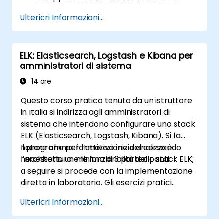
Python finalizzate alla soluzione di
Ulteriori Informazioni...
problemi legati alla scienza dei dati.
Garantire la sicurezza delle dashboard
interattive tramite tecniche avanzate di
ELK: Elasticsearch, Logstash e Kibana per
autenticazione.
amministratori di sistema
14 ore
Questo corso pratico tenuto da un istruttore
in Italia si indirizza agli amministratori di
sistema che intendono configurare uno stack
ELK (Elasticsearch, Logstash, Kibana). Si fa
notare che per l’attivazione del corso è
Il programma formativo inizia analizzando
necessario un minimo di 3 partecipanti.
l’architettura e le funzionalità dello stack ELK;
a seguire si procede con la implementazione
diretta in laboratorio. Gli esercizi pratici
svolgono un ruolo cruciale nel percorso,
Ulteriori Informazioni...
permettendo ai partecipanti di applicare
immediatamente quanto appreso e di