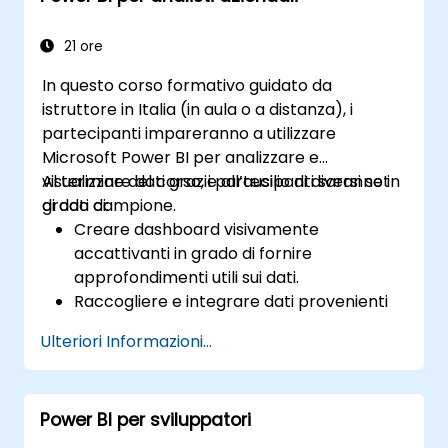
21 ore
In questo corso formativo guidato da
istruttore in Italia (in aula o a distanza), i
partecipanti impareranno a utilizzare
Microsoft Power BI per analizzare e
visualizzare dati grazie all’ausilio di diversi set
Al termine del corso, i partecipanti saranno in
di dati campione.
grado di:
Creare dashboard visivamente
accattivanti in grado di fornire
approfondimenti utili sui dati.
Raccogliere e integrare dati provenienti
da più fonti.
Ulteriori Informazioni...
Creare e condividere visualizzazioni con i
membri del team.
Modificare i dati tramite Power BI
Power BI per sviluppatori
Desktop.