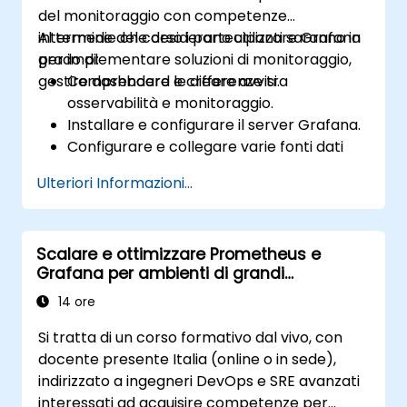
del monitoraggio con competenze
intermedie che desiderano utilizzare Grafana
Al termine del corso i partecipanti saranno in
per implementare soluzioni di monitoraggio,
grado di:
gestire dashboard e creare avvisi.
Comprendere le differenze tra
osservabilità e monitoraggio.
Installare e configurare il server Grafana.
Configurare e collegare varie fonti dati
come Prometheus, InfluxDB ed
Ulteriori Informazioni...
ElasticSearch.
Creare, gestire e personalizzare
dashboard e grafici.
Scalare e ottimizzare Prometheus e
Utilizzare variabili e query per realizzare
Grafana per ambienti di grandi
dashboard dinamiche.
dimensioni
Configurare notifiche e avvisi tramite
14 ore
Grafana.
Si tratta di un corso formativo dal vivo, con
Installare e gestire plugin per ampliare le
docente presente Italia (online o in sede),
funzionalità di Grafana.
indirizzato a ingegneri DevOps e SRE avanzati
interessati ad acquisire competenze per