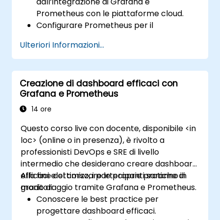
dall’integrazione di Grafana e
Prometheus con le piattaforme cloud.
Configurare Prometheus per il
monitoraggio delle risorse basate sul
Ulteriori Informazioni...
cloud.
Impostare Grafana in modo da
visualizzare correttamente le metriche
Creazione di dashboard efficaci con
dei servizi cloud.
Grafana e Prometheus
Sfruttare gli strumenti e le integrazioni
nativi del cloud per garantire una
14 ore
scalabilità ottimale del monitoraggio.
Questo corso live con docente, disponibile <in
loc> (online o in presenza), è rivolto a
professionisti DevOps e SRE di livello
intermedio che desiderano creare dashboard
efficaci e ottimizzare le proprie pratiche di
Alla fine del corso, i partecipanti saranno in
monitoraggio tramite Grafana e Prometheus.
grado di:
Conoscere le best practice per
progettare dashboard efficaci.