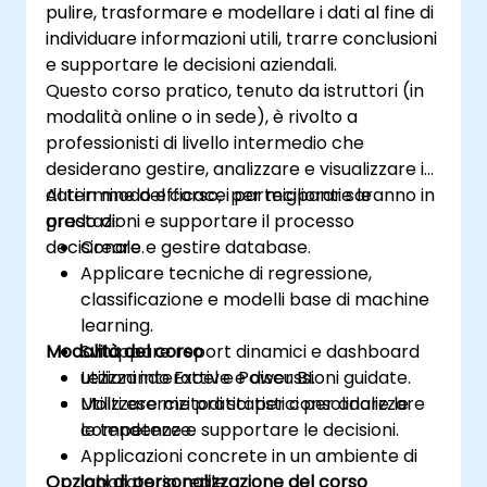
pulire, trasformare e modellare i dati al fine di
risoluzione dei problemi legati a
individuare informazioni utili, trarre conclusioni
Elasticsearch e Kibana.
e supportare le decisioni aziendali.
Questo corso pratico, tenuto da istruttori (in
modalità online o in sede), è rivolto a
professionisti di livello intermedio che
desiderano gestire, analizzare e visualizzare i
dati in modo efficace per migliorare le
Al termine del corso, i partecipanti saranno in
prestazioni e supportare il processo
grado di:
decisionale.
Creare e gestire database.
Applicare tecniche di regressione,
classificazione e modelli base di machine
learning.
Modalità del corso
Sviluppare report dinamici e dashboard
utilizzando Excel e Power BI.
Lezioni interattive e discussioni guidate.
Utilizzare metodi statistici per analizzare
Molti esercizi pratici per consolidare le
le tendenze e supportare le decisioni.
competenze.
Applicazioni concrete in un ambiente di
Opzioni di personalizzazione del corso
laboratorio reale.