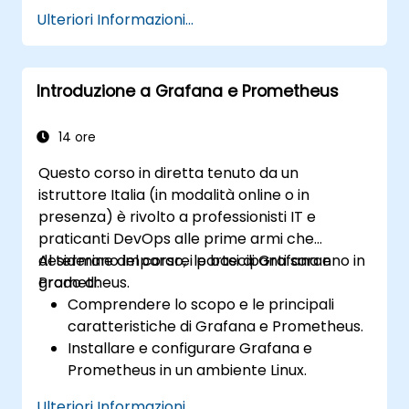
Applicare tecniche avanzate di
Ulteriori Informazioni...
visualizzazione grazie a Seaborn.
Personalizzare i grafici al fine di
migliorarne la presentazione e la
Introduzione a Grafana e Prometheus
chiarezza.
Interpretare ed esporre i dati in modo
efficace utilizzando strumenti visivi.
14 ore
Questo corso in diretta tenuto da un
istruttore Italia (in modalità online o in
presenza) è rivolto a professionisti IT e
praticanti DevOps alle prime armi che
desiderano imparare le basi di Grafana e
Al termine del corso, i partecipanti saranno in
Prometheus.
grado di:
Comprendere lo scopo e le principali
caratteristiche di Grafana e Prometheus.
Installare e configurare Grafana e
Prometheus in un ambiente Linux.
Impostare fonti di dati e dashboard di
Ulteriori Informazioni...