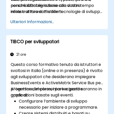
nonché all’integrazione con dati in tempo
personalizzabile in base alla vostra
reale e al Power Platform.
infrastruttura dati e alle tecnologie di sviluppo
utilizzate.
Ulteriori Informazioni...
TIBCO per sviluppatori
21 ore
Questo corso formativo tenuto da istruttori e
svoltosi in Italia (online o in presenza) è rivolto
agli sviluppatori che desiderano impiegare
BusinessEvents e ActiveMatrix Service Bus per
progettare, implementare e gestire
Al termine del corso, i partecipanti saranno in
applicazioni basate sugli eventi.
grado di:
Configurare l’ambiente di sviluppo
necessario per iniziare a programmare.
Creare sistemi distribuiti e basati su