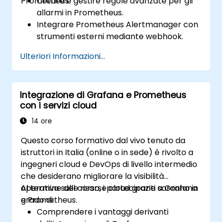
Prometheus.
Creare e gestire regole avanzate per gli
allarmi in Prometheus.
Integrare Prometheus Alertmanager con
strumenti esterni mediante webhook.
Automatizzare le risposte agli allarmi per
Ulteriori Informazioni...
una risoluzione più rapida dei problemi.
Utilizzare Grafana per visualizzare e
gestire efficacemente gli allarmi.
Integrazione di Grafana e Prometheus
con i servizi cloud
14 ore
Questo corso formativo dal vivo tenuto da
istruttori in Italia (online o in sede) è rivolto a
ingegneri cloud e DevOps di livello intermedio
che desiderano migliorare la visibilità
operativa sulle risorse cloud grazie a Grafana
Al termine del corso, i partecipanti saranno in
e Prometheus.
grado di:
Comprendere i vantaggi derivanti