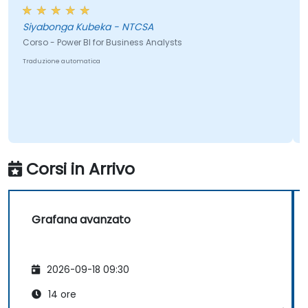
Siyabonga Kubeka - NTCSA
Corso - Power BI for Business Analysts
Co
Traduzione automatica
Tr
Corsi in Arrivo
Grafana avanzato
2026-09-18 09:30
14 ore