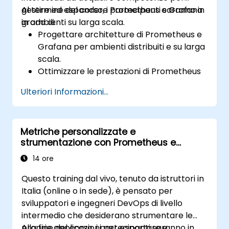
gestire ed espandere Prometheus e Grafana
Al termine del corso, i partecipanti saranno in
in ambienti su larga scala.
grado di:
Progettare architetture di Prometheus e
Grafana per ambienti distribuiti e su larga
scala.
Ottimizzare le prestazioni di Prometheus
in sistemi ad alto traffico.
Ulteriori Informazioni...
Configurare Grafana per gestire insiemi di
dati vastissimi e visualizzazioni complesse.
Applicare strategie avanzate di
Metriche personalizzate e
risoluzione dei problemi e di scalabilità.
strumentazione con Prometheus e
Grafana
14 ore
Questo training dal vivo, tenuto da istruttori in
Italia (online o in sede), è pensato per
sviluppatori e ingegneri DevOps di livello
intermedio che desiderano strumentare le
proprie applicazioni per esportare e
Alla fine del corso, i partecipanti saranno in