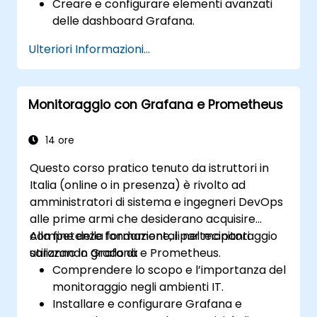
Creare e configurare elementi avanzati
delle dashboard Grafana.
Utilizzare i template di Grafana per
Ulteriori Informazioni...
realizzare dashboard dinamiche e
riutilizzabili.
Implementare meccanismi di avviso per
Monitoraggio con Grafana e Prometheus
aumentare la consapevolezza operativa.
14 ore
Questo corso pratico tenuto da istruttori in
Italia (online o in presenza) è rivolto ad
amministratori di sistema e ingegneri DevOps
alle prime armi che desiderano acquisire
competenze fondamentali nel monitoraggio
Alla fine della formazione, i partecipanti
utilizzando Grafana e Prometheus.
saranno in grado di:
Comprendere lo scopo e l’importanza del
monitoraggio negli ambienti IT.
Installare e configurare Grafana e