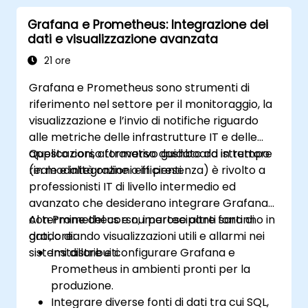
Grafana e Prometheus: Integrazione dei
dati e visualizzazione avanzata
21 ore
Grafana e Prometheus sono strumenti di
riferimento nel settore per il monitoraggio, la
visualizzazione e l’invio di notifiche riguardo
alle metriche delle infrastrutture IT e delle
applicazioni, attraverso dashboard in tempo
Questo corso formativo guidato da istruttore
reale e integrazioni efficienti.
(in modalità online o in presenza) è rivolto a
professionisti IT di livello intermedio ed
avanzato che desiderano integrare Grafana
con Prometheus e numerose altre fonti di
Al termine del corso, i partecipanti saranno in
dati, creando visualizzazioni utili e allarmi nei
grado di:
sistemi distribuiti.
Installare e configurare Grafana e
Prometheus in ambienti pronti per la
produzione.
Integrare diverse fonti di dati tra cui SQL,