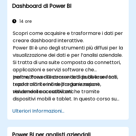
Dashboard di Power BI
ottenere tempi di caricamento più rapidi.
14 ore
Scopri come acquisire e trasformare i dati per
creare dashboard interattive.
Power BI è uno degli strumenti più diffusi per la
visualizzazione dei dati e per l’analisi aziendale.
Si tratta di una suite composta da connettori,
applicazioni e servizi software che
permettono di estrarre dati da diverse fonti,
Inoltre, Power BI consente di pubblicare tali
trasformarli e infine produrre report
report all’interno dell’organizzazione,
visivamente accattivanti.
rendendoli accessibili anche tramite
dispositivi mobili e tablet. In questo corso su
Power BI vi illustreremo passo dopo passo
Ulteriori Informazioni...
come connettersi a molteplici fonti dati,
eseguire le operazioni di trasformazione dei
dati e realizzare report contenenti grafici,
Power BI per analisti aziendali
tabelle, matrici, mappe e altro ancora.