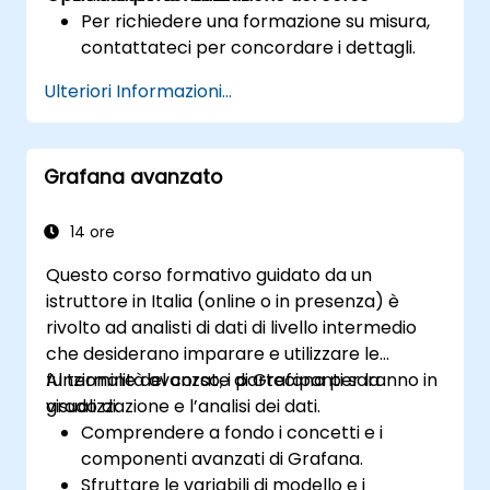
Per richiedere una formazione su misura,
contattateci per concordare i dettagli.
Ulteriori Informazioni...
Grafana avanzato
14 ore
Questo corso formativo guidato da un
istruttore in Italia (online o in presenza) è
rivolto ad analisti di dati di livello intermedio
che desiderano imparare e utilizzare le
funzionalità avanzate di Grafana per la
Al termine del corso, i partecipanti saranno in
visualizzazione e l’analisi dei dati.
grado di:
Comprendere a fondo i concetti e i
componenti avanzati di Grafana.
Sfruttare le variabili di modello e i