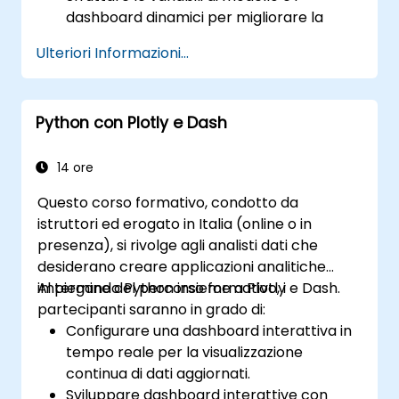
dashboard dinamici per migliorare la
visualizzazione dei dati.
Ulteriori Informazioni...
Utilizzare il Grafana Query Language per
formulazioni interrogazioni complesse.
Conoscere le migliori pratiche per la
Python con Plotly e Dash
scalabilità di Grafana, l’ottimizzazione
delle prestazioni e il mantenimento di un
alto livello di disponibilità.
14 ore
Questo corso formativo, condotto da
istruttori ed erogato in Italia (online o in
presenza), si rivolge agli analisti dati che
desiderano creare applicazioni analitiche
impiegando Python insieme a Plotly e Dash.
Al termine del percorso formativo, i
partecipanti saranno in grado di:
Configurare una dashboard interattiva in
tempo reale per la visualizzazione
continua di dati aggiornati.
Sviluppare dashboard interattive con