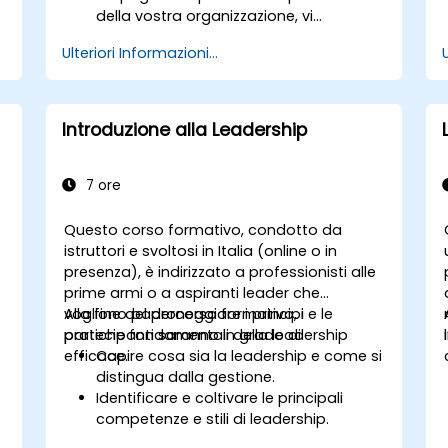
della vostra organizzazione, vi
invitiamo a contattarci.
Ulteriori Informazioni...
Introduzione alla Leadership
7 ore
Questo corso formativo, condotto da
istruttori e svoltosi in Italia (online o in
presenza), è indirizzato a professionisti alle
prime armi o a aspiranti leader che
vogliono padroneggiare i principi e le
Alla fine del percorso formativo, i
pratiche fondamentali della leadership
partecipanti saranno in grado di:
efficace.
Capire cosa sia la leadership e come si
distingua dalla gestione.
Identificare e coltivare le principali
competenze e stili di leadership.
Definire obiettivi significativi e