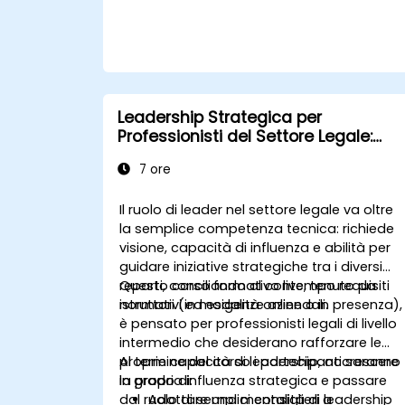
Leadership Strategica per
Professionisti del Settore Legale:
Dall'Assistente all'Alto Collaboratore
7 ore
Aziendale
Il ruolo di leader nel settore legale va oltre
la semplice competenza tecnica: richiede
visione, capacità di influenza e abilità per
guidare iniziative strategiche tra i diversi
reparti, conciliando al contempo requisiti
Questo corso formativo live, tenuto da
normativi ed esigenze aziendali.
istruttori (in modalità online o in presenza),
è pensato per professionisti legali di livello
intermedio che desiderano rafforzare le
proprie capacità di leadership, accrescere
Al termine del corso i partecipanti saranno
la propria influenza strategica e passare
in grado di:
dal ruolo di semplici consiglieri a
Adottare una mentalità di leadership