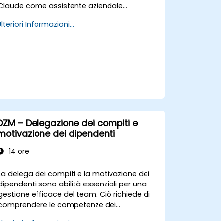
Claude come assistente aziendale
strategico per migliorare il processo
Ulteriori Informazioni...
decisionale, accelerare la pianificazione e
costruire un vantaggio competitivo
attraverso una leadership potenziata
dall'AI.
DZM – Delegazione dei compiti e
motivazione dei dipendenti
14 ore
La delega dei compiti e la motivazione dei
dipendenti sono abilità essenziali per una
gestione efficace del team. Ciò richiede di
comprendere le competenze dei
collaboratori, di definire con chiarezza le