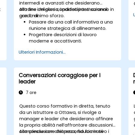
intermedi e avanzati che desiderano
;
attrarre i migliori candidati internazionali
Alla fine del corso, i partecipanti saranno in
con il minimo sforzo.
grado di:
Passare da una call informativa a una
riunione strategica di allineamento.
Progettare descrizioni di lavoro
moderne e accattivanti.
Applicare strategie di employer
Ulteriori Informazioni...
branding ed EVP.
Pubblicare uno o più annunci di lavoro
contemporaneamente.
Ottenere una lista personalizzata di
Conversazioni coraggiose per i
candidati idonei.
leader
7 ore
Questo corso formativo in diretta, tenuto
da un istruttore a Ottawa, si rivolge a
manager e leader che desiderano affinare
la propria abilità nell’affrontare discussioni
complesse con chiarezza, fiducia in sé
Alla conclusione del percorso formativo i