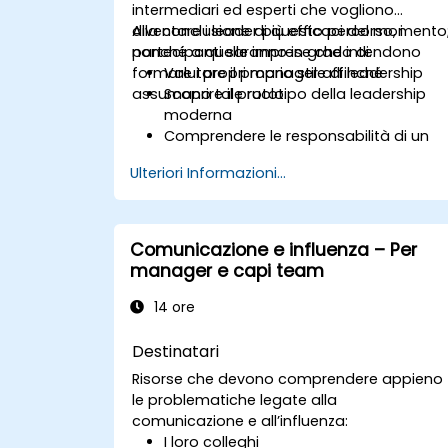
efficacemente il cambiamento e
intermediari ed esperti che vogliono
promuovere una cultura aziendale
diventare i leader più efficaci del momento
Alla conclusione di questo percorso, i
innovativa e adattabile.
nonché a quelle imprese che intendono
partecipanti saranno in grado di:
formare i propri manager affinché
Valutare il proprio stile di leadership
assumano tale ruolo.
Scoprire il prototipo della leadership
moderna
Comprendere le responsabilità di un
leader
Ulteriori Informazioni...
Migliorare ulteriormente le proprie
competenze di leadership
Essere un esempio da seguire per gli
altri
Comunicazione e influenza – Per
manager e capi team
14 ore
Destinatari
Risorse che devono comprendere appieno
le problematiche legate alla
comunicazione e all’influenza:
I loro colleghi