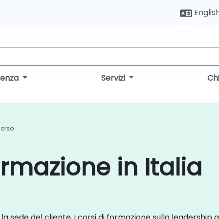
Englis
lenza
Servizi
Ch
Corso
rmazione in Italia
la sede del cliente, i corsi di formazione sulla leadership gu