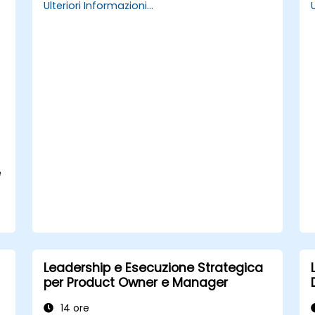
Ulteriori Informazioni...
trasmetterli con efficacia.
Rafforzare la fiducia reciproca e
influenzare positivamente gli altri
grazie a una comunicazione adeguata.
e
Leadership e Esecuzione Strategica
per Product Owner e Manager
14 ore