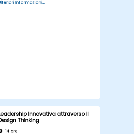
Ulteriori Informazioni...
Applicare le pratiche legate alla
leadership al servizio per migliorare le
prestazioni e la motivazione del team.
Instaurare una cultura basata sulla
fiducia e sull’autonomia all’interno
dell’organizzazione.
Leadership Innovativa attraverso il
Design Thinking
14 ore