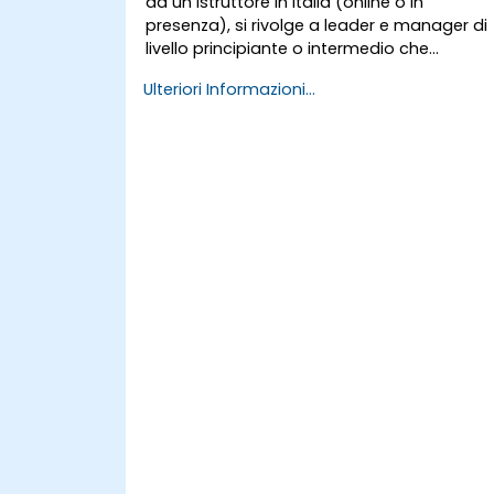
da un istruttore in Italia (online o in
presenza), si rivolge a leader e manager di
livello principiante o intermedio che
desiderano adottare il Feedforward per
Ulteriori Informazioni...
migliorare l’engagement del team, il
coaching e le conversazioni riguardanti la
performance.