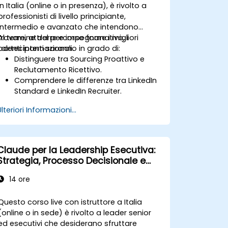
orientata all’innovazione.
in Italia (online o in presenza), è rivolto a
professionisti di livello principiante,
intermedio e avanzato che intendono
trovare, attrarre e impegnare i migliori
Al termine del percorso formativo, i
talenti internazionali.
partecipanti saranno in grado di:
Distinguere tra Sourcing Proattivo e
Reclutamento Ricettivo.
Comprendere le differenze tra LinkedIn
Standard e LinkedIn Recruiter.
Padroneggiare le tecniche di ricerca
Ulteriori Informazioni...
Booleana.
Presentare opportunità ai candidati e
collaborare in modo efficace con i
responsabili delle assunzioni.
Claude per la Leadership Esecutiva:
Strategia, Processo Decisionale e
Vantaggio Competitivo
14 ore
Questo corso live con istruttore a Italia
(online o in sede) è rivolto a leader senior
ed esecutivi che desiderano sfruttare