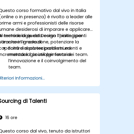
Questo corso formativo dal vivo in Italia
(online o in presenza) è rivolto a leader alle
prime armi e professionisti delle risorse
umane desiderosi di imparare e applicare
le metodologie del Design Thinking per
Al termine di questo corso i partecipanti
stimolare l’innovazione, potenziare la
saranno in grado di:
capacità di risolvere problemi ed
Fornire ai partecipanti strumenti e
incrementare il coinvolgimento dei team.
metodologie utili per favorire
l’innovazione e il coinvolgimento del
team.
Sviluppare competenze specifiche
Ulteriori Informazioni...
nella mappatura dell’empatia, nella
generazione di idee e nella
prototipazione per affrontare sfide
complesse.
Sourcing di Talenti
Applicare i principi del Design Thinking
in contesti legati alla leadership e alle
risorse umane.
16 ore
Promuovere all’interno dei team
tecnologici una cultura fortemente
Questo corso dal vivo, tenuto da istruttori