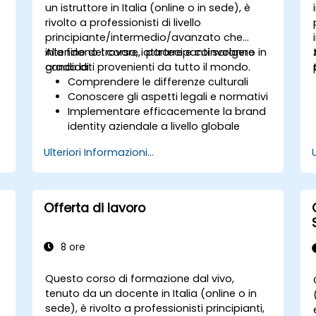
progetti.
un istruttore in Italia (online o in sede), è
rivolto a professionisti di livello
principiante/intermedio/avanzato che
r
a
intendono trovare, attrarre e coinvolgere
Alla fine del corso, i partecipanti saranno in
candidati provenienti da tutto il mondo.
grado di:
Comprendere le differenze culturali
Conoscere gli aspetti legali e normativi
Implementare efficacemente la brand
identity aziendale a livello globale
Accedere facilmente a talenti e canali
Ulteriori Informazioni...
di reclutamento internazionali
,
Offerta di lavoro
8 ore
n
Questo corso di formazione dal vivo,
tenuto da un docente in Italia (online o in
sede), è rivolto a professionisti principianti,