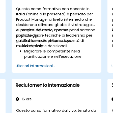
Questo corso formativo con docente in
Italia (online o in presenza) è pensato per
Product Manager di livello intermedio che
desiderano allineare gli obiettivi strategici
ai progetti operativi, nonché
Al termine del corso, i partecipanti saranno
padroneggiare tecniche di leadership per
in grado di:
guidare in modo efficace team
Rafforzare le proprie capacità di
multidisciplinari.
leadership e decisionali.
e
Migliorare le competenze nella
pianificazione e nell’esecuzione
strategica.
Ulteriori Informazioni...
Acquisire conoscenze avanzate nella
gestione dei progetti per una loro
realizzazione efficace.
Sviluppare abilità specifiche legate alla
Reclutamento Internazionale
figura di Product Owner, con
a
particolare attenzione ai progetti nel
settore bancario e finanziario.
16 ore
Imparare a bilanciare gli obiettivi
strategici con quelli operativi dei
Questo corso formativo dal vivo, tenuto da