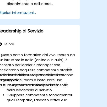
dipartimento o dell’intera
organizzazione.
Ulteriori Informazioni...
Leadership al Servizio
14 ore
Questo corso formativo dal vivo, tenuto da
un istruttore in Italia (online o in aula), è
pensato per leader e manager che
desiderano acquisire competenze pratiche
nella leadership al servizio, rafforzare
Al termine del corso i partecipanti saranno
l’impegno del team e instaurare una
in grado di:
cultura di collaborazione e fiducia.
Comprendere i principi e la filosofia
della leadership al servizio.
Sviluppare competenze fondamentali
quali l’empatia, l’ascolto attivo e la
capacità di collaborare.