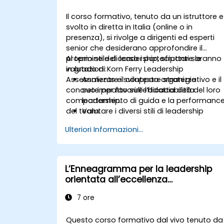
Il corso formativo, tenuto da un istruttore e
svolto in diretta in Italia (online o in
presenza), si rivolge a dirigenti ed esperti
senior che desiderano approfondire il
proprio stile di leadership, sfruttare le
Al termine del corso i partecipanti saranno
valutazioni Korn Ferry Leadership
in grado di:
Assessments e sviluppare strategie
Analizzare il contesto organizzativo e il
concrete per favorire l’adattabilità del loro
suo impatto sull’efficacia della
comportamento di guida e la performanc
leadership.
del team.
Valutare i diversi stili di leadership
utilizzati e le loro conseguenze.
Ulteriori Informazioni...
Determinare in che modo gli approcci
gestionali influenzano l’impegno, la
dinamica relazionale e la performance
del team.
L’Enneagramma per la leadership
Sfruttare i feedback delle valutazioni di
orientata all’eccellenza
leadership per individuare punti di forz
organizzativa
ed aree su cui lavorare.
7 ore
Utilizzare un modello causale per
esaminare i comportamenti di
Questo corso formativo dal vivo tenuto da