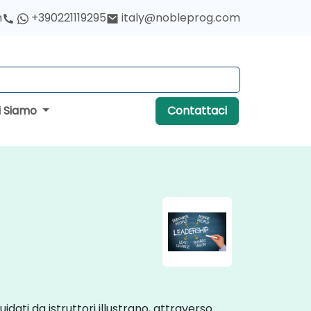
h
+390221119295
italy@nobleprog.com
i Siamo
Contattaci
idati da istruttori illustrano, attraverso