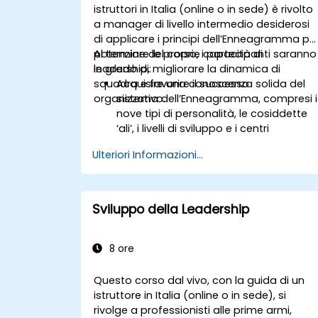
leadership e il loro impatto diretto
istruttori in Italia (online o in sede) è rivolto
sull’ambiente di lavoro.
a manager di livello intermedio desiderosi
Elaborare strategie praticabili volte ad
di applicare i principi dell’Enneagramma pe
aumentare l’adattabilità del leader e l
potenziare le proprie capacità di
Al termine del corso, i partecipanti saranno
performance del gruppo.
leadership, migliorare la dinamica di
in grado di:
squadra e favorire il successo
Acquisire una conoscenza solida del
organizzativo.
sistema dell’Enneagramma, compresi i
nove tipi di personalità, le cosiddette
‘ali’, i livelli di sviluppo e i centri
intellettivi.
Ulteriori Informazioni...
Sfruttare l’Enneagramma per
individuare il proprio tipo di personalità
riconoscendone punti di forza,
debolezze ed opportunità di crescita.
Sviluppo della Leadership
Comprendere meglio i membri del
proprio team, migliorare la
comunicazione interpersonale,
8 ore
risolvere eventuali conflitti e favorire u
ambiente collaborativo.
Questo corso dal vivo, con la guida di un
Allineare gli obiettivi di squadra e quelli
istruttore in Italia (online o in sede), si
dell’organizzazione, gestire
rivolge a professionisti alle prime armi,